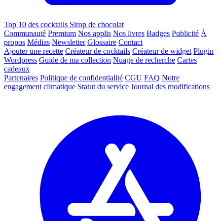
Top 10 des cocktails Sirop de chocolat
Communauté
Premium
Nos applis
Nos livres
Badges
Publicité
À
propos
Médias
Newsletter
Glossaire
Contact
Ajouter une recette
Créateur de cocktails
Créateur de widget
Plugin
Wordpress
Guide de ma collection
Nuage de recherche
Cartes
cadeaux
Partenaires
Politique de confidentialité
CGU
FAQ
Notre
engagement climatique
Statut du service
Journal des modifications