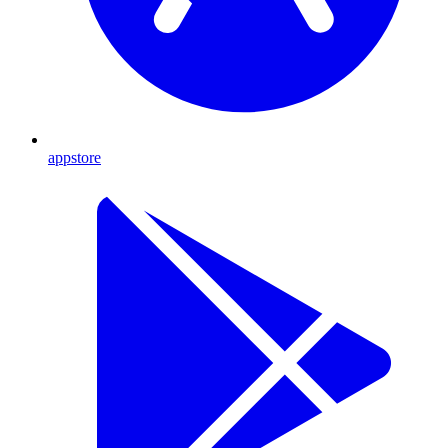
appstore