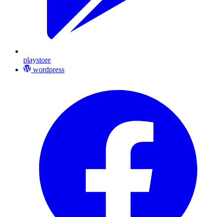
playstore
wordpress