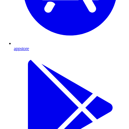
appstore