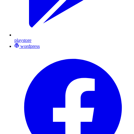
playstore
wordpress