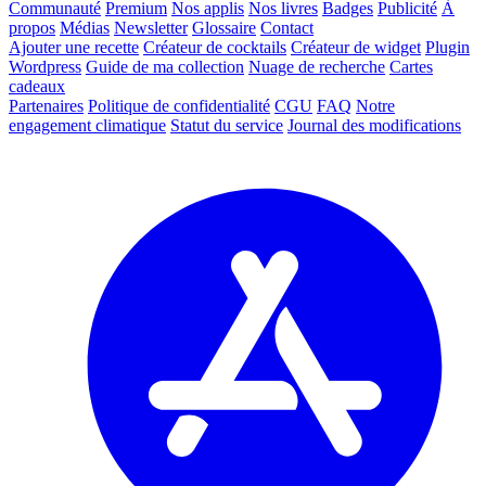
Communauté
Premium
Nos applis
Nos livres
Badges
Publicité
À
propos
Médias
Newsletter
Glossaire
Contact
Ajouter une recette
Créateur de cocktails
Créateur de widget
Plugin
Wordpress
Guide de ma collection
Nuage de recherche
Cartes
cadeaux
Partenaires
Politique de confidentialité
CGU
FAQ
Notre
engagement climatique
Statut du service
Journal des modifications