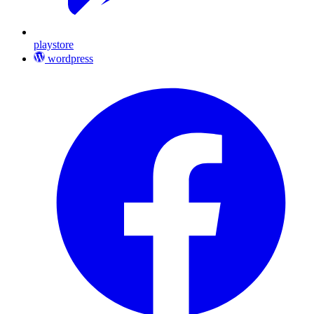
playstore
wordpress