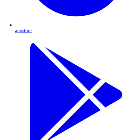
appstore