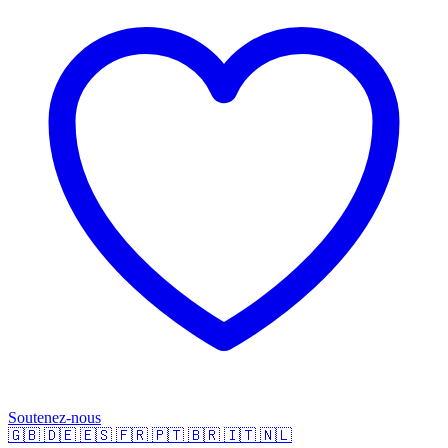
Soutenez-nous
🇬🇧
🇩🇪
🇪🇸
🇫🇷
🇵🇹
🇧🇷
🇮🇹
🇳🇱