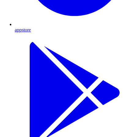
appstore