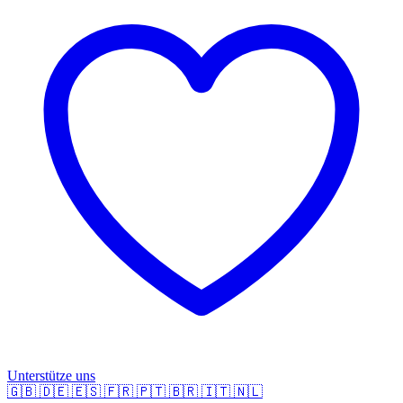
Unterstütze uns
🇬🇧
🇩🇪
🇪🇸
🇫🇷
🇵🇹
🇧🇷
🇮🇹
🇳🇱