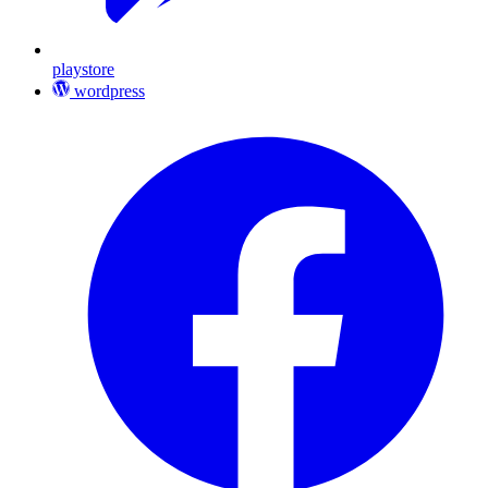
playstore
wordpress