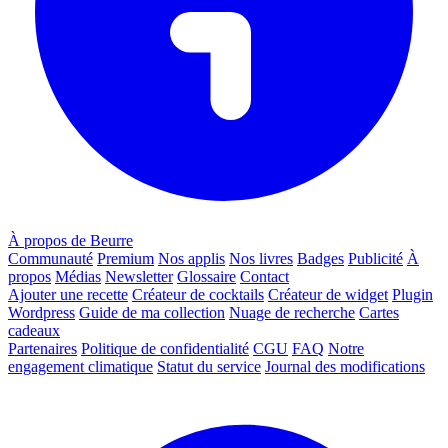
À propos de Beurre
Communauté
Premium
Nos applis
Nos livres
Badges
Publicité
À
propos
Médias
Newsletter
Glossaire
Contact
Ajouter une recette
Créateur de cocktails
Créateur de widget
Plugin
Wordpress
Guide de ma collection
Nuage de recherche
Cartes
cadeaux
Partenaires
Politique de confidentialité
CGU
FAQ
Notre
engagement climatique
Statut du service
Journal des modifications