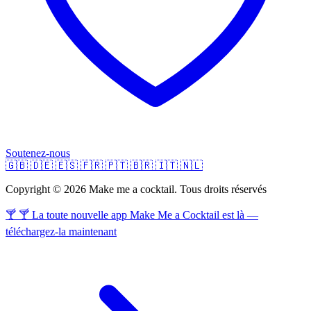
Soutenez-nous
🇬🇧
🇩🇪
🇪🇸
🇫🇷
🇵🇹
🇧🇷
🇮🇹
🇳🇱
Copyright © 2026 Make me a cocktail. Tous droits réservés
🍸 🍸 La toute nouvelle app Make Me a Cocktail est là —
téléchargez-la maintenant