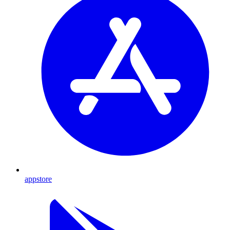
appstore