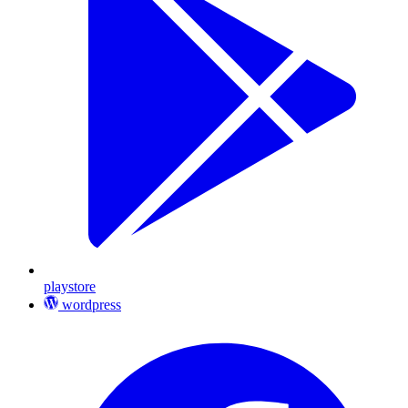
playstore
wordpress