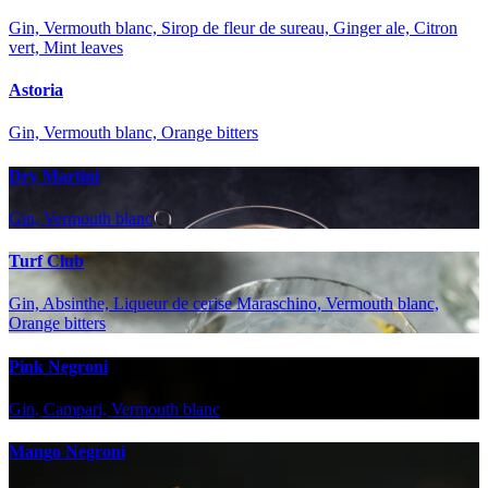
Gin, Vermouth blanc, Sirop de fleur de sureau, Ginger ale, Citron
vert, Mint leaves
Astoria
Gin, Vermouth blanc, Orange bitters
Dry Martini
Gin, Vermouth blanc
Turf Club
Gin, Absinthe, Liqueur de cerise Maraschino, Vermouth blanc,
Orange bitters
Pink Negroni
Gin, Campari, Vermouth blanc
Mango Negroni