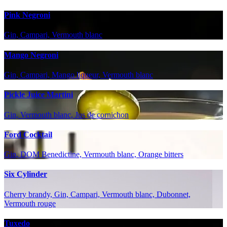
Pink Negroni
Gin, Campari, Vermouth blanc
Mango Negroni
Gin, Campari, Mango liqueur, Vermouth blanc
Pickle Juice Martini
Gin, Vermouth blanc, Jus de cornichon
Ford Cocktail
Gin, DOM Benedictine, Vermouth blanc, Orange bitters
Six Cylinder
Cherry brandy, Gin, Campari, Vermouth blanc, Dubonnet,
Vermouth rouge
Tuxedo