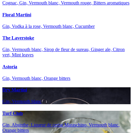
Cognac, Gin, Vermouth blanc, Vermouth rouge, Bitters aromatiques
Floral Martini
Gin, Vodka à la rose, Vermouth blanc, Cucumber
The Laverstoke
Gin, Vermouth blanc, Sirop de fleur de sureau, Ginger ale, Citron
vert, Mint leaves
Astoria
Gin, Vermouth blanc, Orange bitters
Dry Martini
Gin, Vermouth blanc
Turf Club
Gin, Absinthe, Liqueur de cerise Maraschino, Vermouth blanc,
Orange bitters