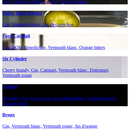
Gin, Campari, Mango liqueur, Vermouth blanc
Pickle Juice Martini
Gin, Vermouth blanc, Jus de cornichon
Ford Cocktail
Gin, DOM Benedictine, Vermouth blanc, Orange bitters
Six Cylinder
Cherry brandy, Gin, Campari, Vermouth blanc, Dubonnet,
Vermouth rouge
Tuxedo
Absinthe, Gin, Liqueur de cerise Maraschino, Vermouth blanc,
Orange bitters
Bronx
Gin, Vermouth blanc, Vermouth rouge, Jus d'orange