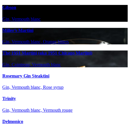
Gibson
Gin, Vermouth blanc
Miller’s Martini
Gin, Vermouth blanc, Orange bitters
The 1951 Martini (aka 1951 Chicago Martini)
Gin, Cointreau, Vermouth blanc
Rosemary Gin Steaktini
Gin, Vermouth blanc, Rose syrup
Trinity
Gin, Vermouth blanc, Vermouth rouge
Delmonico