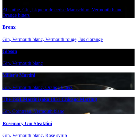
Absinthe, Gin, Liqueur de cerise Maraschino, Vermouth blanc,
Orange bitters
Bronx
Gin, Vermouth blanc, Vermouth rouge, Jus d'orange
Gibson
Gin, Vermouth blanc
Miller’s Martini
Gin, Vermouth blanc, Orange bitters
The 1951 Martini (aka 1951 Chicago Martini)
Gin, Cointreau, Vermouth blanc
Rosemary Gin Steaktini
Gin, Vermouth blanc, Rose syrup