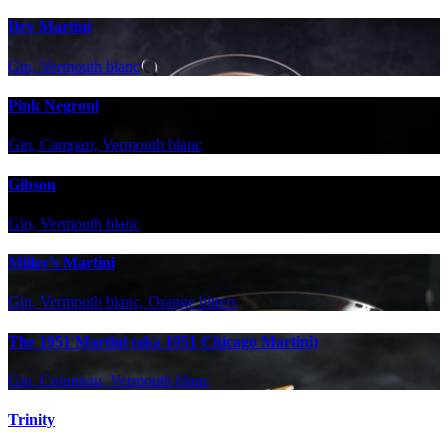
Dry Martini
Gin, Vermouth blanc
Pink Negroni
Gin, Campari, Vermouth blanc
Gibson
Gin, Vermouth blanc
Miller’s Martini
Gin, Vermouth blanc, Orange bitters
The 1951 Martini (aka 1951 Chicago Martini)
Gin, Cointreau, Vermouth blanc
Trinity