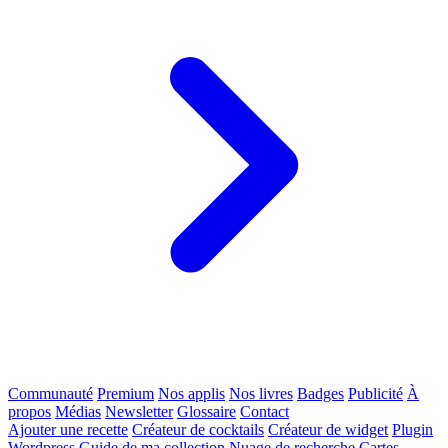
Communauté
Premium
Nos applis
Nos livres
Badges
Publicité
À
propos
Médias
Newsletter
Glossaire
Contact
Ajouter une recette
Créateur de cocktails
Créateur de widget
Plugin
Wordpress
Guide de ma collection
Nuage de recherche
Cartes