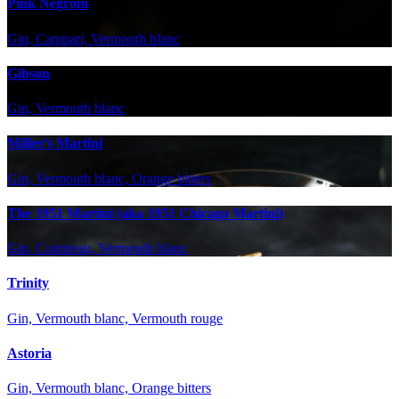
Pink Negroni
Gin, Campari, Vermouth blanc
Gibson
Gin, Vermouth blanc
Miller’s Martini
Gin, Vermouth blanc, Orange bitters
The 1951 Martini (aka 1951 Chicago Martini)
Gin, Cointreau, Vermouth blanc
Trinity
Gin, Vermouth blanc, Vermouth rouge
Astoria
Gin, Vermouth blanc, Orange bitters