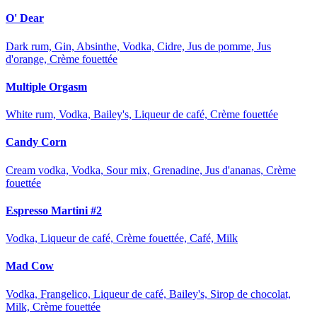
O' Dear
Dark rum, Gin, Absinthe, Vodka, Cidre, Jus de pomme, Jus
d'orange, Crème fouettée
Multiple Orgasm
White rum, Vodka, Bailey's, Liqueur de café, Crème fouettée
Candy Corn
Cream vodka, Vodka, Sour mix, Grenadine, Jus d'ananas, Crème
fouettée
Espresso Martini #2
Vodka, Liqueur de café, Crème fouettée, Café, Milk
Mad Cow
Vodka, Frangelico, Liqueur de café, Bailey's, Sirop de chocolat,
Milk, Crème fouettée