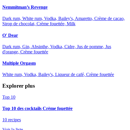
Nemmitman’s Revenge
Dark rum, White rum, Vodka, Bailey's, Amaretto, Crème de cacao,
Sirop de chocolat, Crème fouettée, Milk
O' Dear
Dark rum, Gin, Absinthe, Vodka, Cidre, Jus de pomme, Jus
d'orange, Crème fouettée
Multiple Orgasm
White rum, Vodka, Bailey's, Liqueur de café, Crème fouettée
Explorer plus
Top 10
Top 10 des cocktails Crème fouettée
10 recipes
Voir la liste