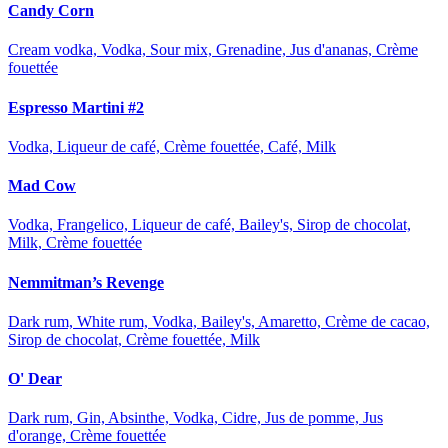
Candy Corn
Cream vodka, Vodka, Sour mix, Grenadine, Jus d'ananas, Crème
fouettée
Espresso Martini #2
Vodka, Liqueur de café, Crème fouettée, Café, Milk
Mad Cow
Vodka, Frangelico, Liqueur de café, Bailey's, Sirop de chocolat,
Milk, Crème fouettée
Nemmitman’s Revenge
Dark rum, White rum, Vodka, Bailey's, Amaretto, Crème de cacao,
Sirop de chocolat, Crème fouettée, Milk
O' Dear
Dark rum, Gin, Absinthe, Vodka, Cidre, Jus de pomme, Jus
d'orange, Crème fouettée