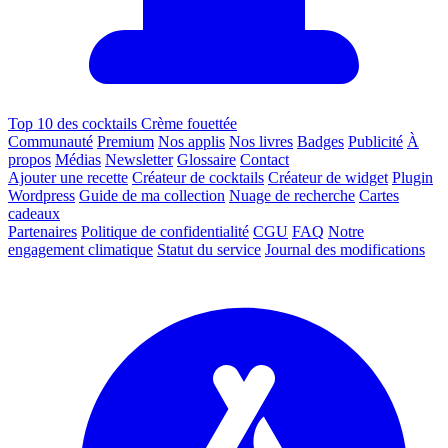
Top 10 des cocktails Crème fouettée
Communauté
Premium
Nos applis
Nos livres
Badges
Publicité
À
propos
Médias
Newsletter
Glossaire
Contact
Ajouter une recette
Créateur de cocktails
Créateur de widget
Plugin
Wordpress
Guide de ma collection
Nuage de recherche
Cartes
cadeaux
Partenaires
Politique de confidentialité
CGU
FAQ
Notre
engagement climatique
Statut du service
Journal des modifications