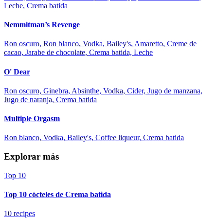
Leche, Crema batida
Nemmitman’s Revenge
Ron oscuro, Ron blanco, Vodka, Bailey's, Amaretto, Creme de
cacao, Jarabe de chocolate, Crema batida, Leche
O' Dear
Ron oscuro, Ginebra, Absinthe, Vodka, Cider, Jugo de manzana,
Jugo de naranja, Crema batida
Multiple Orgasm
Ron blanco, Vodka, Bailey's, Coffee liqueur, Crema batida
Explorar más
Top 10
Top 10 cócteles de Crema batida
10 recipes