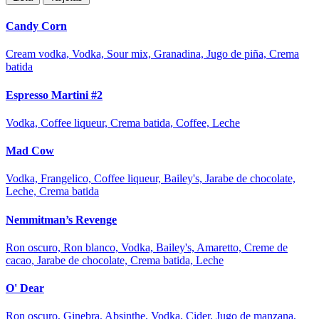
Candy Corn
Cream vodka, Vodka, Sour mix, Granadina, Jugo de piña, Crema
batida
Espresso Martini #2
Vodka, Coffee liqueur, Crema batida, Coffee, Leche
Mad Cow
Vodka, Frangelico, Coffee liqueur, Bailey's, Jarabe de chocolate,
Leche, Crema batida
Nemmitman’s Revenge
Ron oscuro, Ron blanco, Vodka, Bailey's, Amaretto, Creme de
cacao, Jarabe de chocolate, Crema batida, Leche
O' Dear
Ron oscuro, Ginebra, Absinthe, Vodka, Cider, Jugo de manzana,