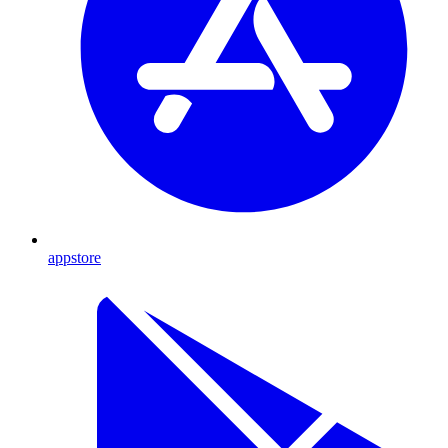
appstore