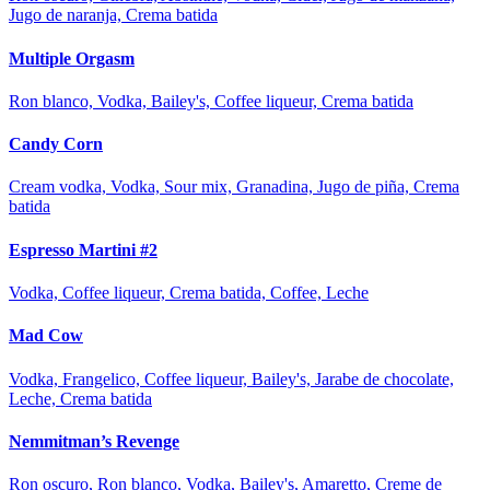
Jugo de naranja, Crema batida
Multiple Orgasm
Ron blanco, Vodka, Bailey's, Coffee liqueur, Crema batida
Candy Corn
Cream vodka, Vodka, Sour mix, Granadina, Jugo de piña, Crema
batida
Espresso Martini #2
Vodka, Coffee liqueur, Crema batida, Coffee, Leche
Mad Cow
Vodka, Frangelico, Coffee liqueur, Bailey's, Jarabe de chocolate,
Leche, Crema batida
Nemmitman’s Revenge
Ron oscuro, Ron blanco, Vodka, Bailey's, Amaretto, Creme de