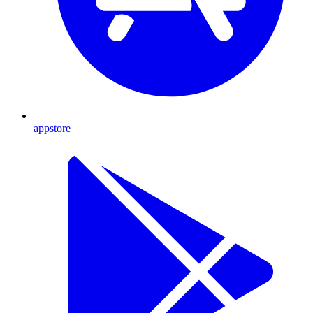
appstore