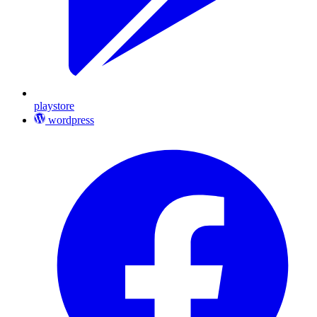
playstore
wordpress