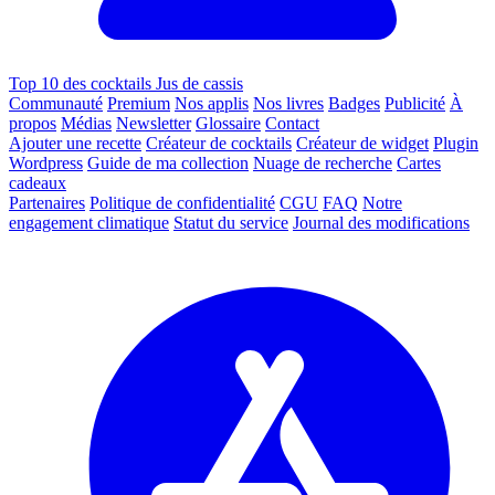
Top 10 des cocktails Jus de cassis
Communauté
Premium
Nos applis
Nos livres
Badges
Publicité
À
propos
Médias
Newsletter
Glossaire
Contact
Ajouter une recette
Créateur de cocktails
Créateur de widget
Plugin
Wordpress
Guide de ma collection
Nuage de recherche
Cartes
cadeaux
Partenaires
Politique de confidentialité
CGU
FAQ
Notre
engagement climatique
Statut du service
Journal des modifications