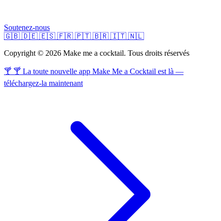
Soutenez-nous
🇬🇧
🇩🇪
🇪🇸
🇫🇷
🇵🇹
🇧🇷
🇮🇹
🇳🇱
Copyright © 2026 Make me a cocktail. Tous droits réservés
🍸 🍸 La toute nouvelle app Make Me a Cocktail est là —
téléchargez-la maintenant