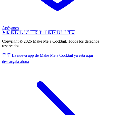
Apóyanos
🇬🇧
🇩🇪
🇪🇸
🇫🇷
🇵🇹
🇧🇷
🇮🇹
🇳🇱
Copyright © 2026 Make Me a Cocktail. Todos los derechos
reservados
🍸 🍸 La nueva app de Make Me a Cocktail ya está aquí —
descárgala ahora