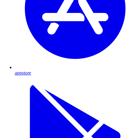
appstore