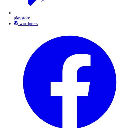
playstore
wordpress