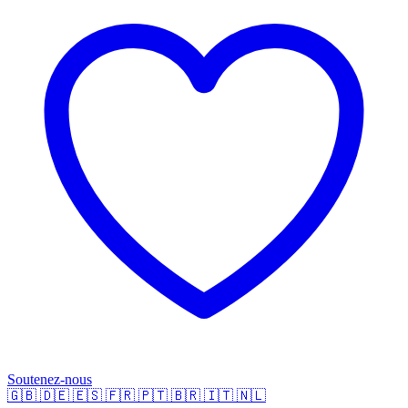
Soutenez-nous
🇬🇧
🇩🇪
🇪🇸
🇫🇷
🇵🇹
🇧🇷
🇮🇹
🇳🇱