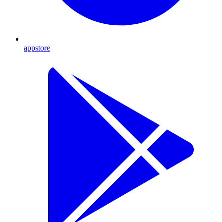
appstore