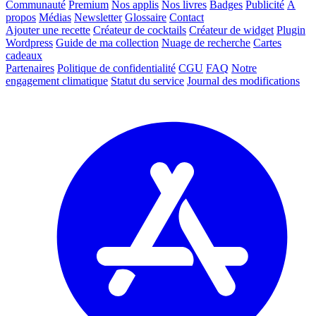
Communauté
Premium
Nos applis
Nos livres
Badges
Publicité
À
propos
Médias
Newsletter
Glossaire
Contact
Ajouter une recette
Créateur de cocktails
Créateur de widget
Plugin
Wordpress
Guide de ma collection
Nuage de recherche
Cartes
cadeaux
Partenaires
Politique de confidentialité
CGU
FAQ
Notre
engagement climatique
Statut du service
Journal des modifications