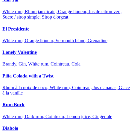
White rum, Rhum jamaïcain, Orange liqueur, Jus de citron vert,
Sucre / sirop simple, Sirop d'orgeat
El Presidente
White rum, Orange liqueur, Vermouth blanc, Grenadine
Lonely Valentine
Brandy, Gin, White rum, Cointreau, Cola
Piña Colada with a Twist
Rhum à la noix de coco, White rum, Cointreau, Jus d'ananas, Glace
à la vanille
Rum Buck
White rum, Dark rum, Cointreau, Lemon juice, Ginger ale
Diabolo