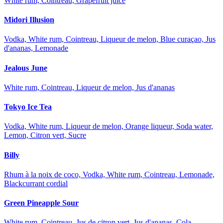
White rum, Cointreau, Grapefruit juice
Midori Illusion
Vodka, White rum, Cointreau, Liqueur de melon, Blue curaçao, Jus
d'ananas, Lemonade
Jealous June
White rum, Cointreau, Liqueur de melon, Jus d'ananas
Tokyo Ice Tea
Vodka, White rum, Liqueur de melon, Orange liqueur, Soda water,
Lemon, Citron vert, Sucre
Billy
Rhum à la noix de coco, Vodka, White rum, Cointreau, Lemonade,
Blackcurrant cordial
Green Pineapple Sour
White rum, Cointreau, Jus de citron vert, Jus d'ananas, Cola