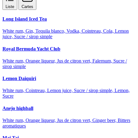
Liste
Cartes
Long Island Iced Tea
White rum, Gin, Tequila blanco, Vodka, Cointreau, Cola, Lemon
juice, Sucre / sirop simple
Royal Bermuda Yacht Club
White rum, Orange liqueur, Jus de citron vert, Falernum, Sucre /
sirop simple
Lemon Daiquiri
White rum, Cointreau, Lemon juice, Sucre / sirop simple, Lemon,
Sucre
Anejo highball
White rum, Orange liqueur, Jus de citron vert, Ginger beer, Bitters
aromatiques
Mai Tai