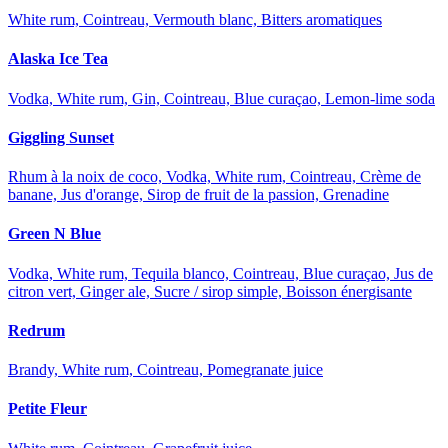
White rum, Cointreau, Vermouth blanc, Bitters aromatiques
Alaska Ice Tea
Vodka, White rum, Gin, Cointreau, Blue curaçao, Lemon-lime soda
Giggling Sunset
Rhum à la noix de coco, Vodka, White rum, Cointreau, Crème de
banane, Jus d'orange, Sirop de fruit de la passion, Grenadine
Green N Blue
Vodka, White rum, Tequila blanco, Cointreau, Blue curaçao, Jus de
citron vert, Ginger ale, Sucre / sirop simple, Boisson énergisante
Redrum
Brandy, White rum, Cointreau, Pomegranate juice
Petite Fleur