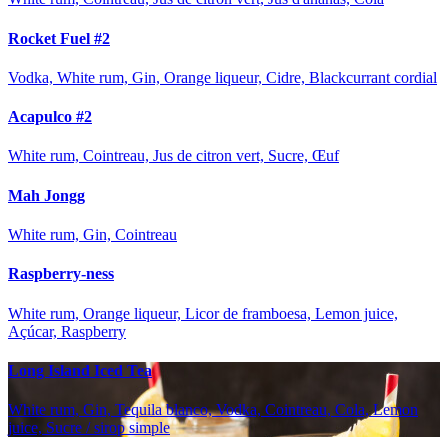
Rocket Fuel #2
Vodka, White rum, Gin, Orange liqueur, Cidre, Blackcurrant cordial
Acapulco #2
White rum, Cointreau, Jus de citron vert, Sucre, Œuf
Mah Jongg
White rum, Gin, Cointreau
Raspberry-ness
White rum, Orange liqueur, Licor de framboesa, Lemon juice,
Açúcar, Raspberry
Long Island Iced Tea
White rum, Gin, Tequila blanco, Vodka, Cointreau, Cola, Lemon
juice, Sucre / sirop simple