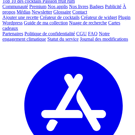
Top 10 des cocktails Passion fruit rum
Communauté
Premium
Nos applis
Nos livres
Badges
Publicité
À
propos
Médias
Newsletter
Glossaire
Contact
Ajouter une recette
Créateur de cocktails
Créateur de widget
Plugin
Wordpress
Guide de ma collection
Nuage de recherche
Cartes
cadeaux
Partenaires
Politique de confidentialité
CGU
FAQ
Notre
engagement climatique
Statut du service
Journal des modifications