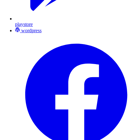
playstore
wordpress