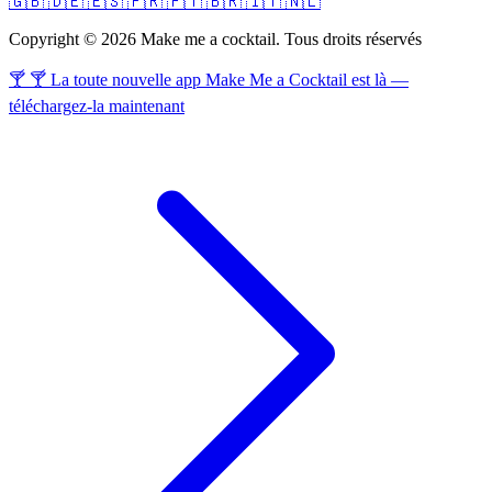
🇬🇧
🇩🇪
🇪🇸
🇫🇷
🇵🇹
🇧🇷
🇮🇹
🇳🇱
Copyright © 2026 Make me a cocktail. Tous droits réservés
🍸 🍸 La toute nouvelle app Make Me a Cocktail est là —
téléchargez-la maintenant