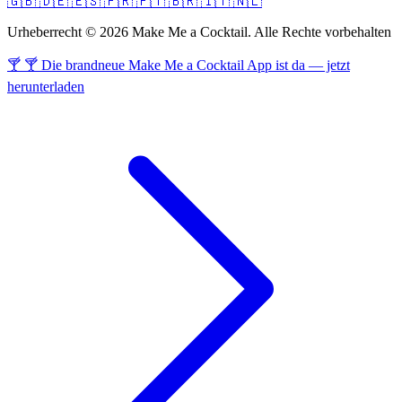
🇬🇧
🇩🇪
🇪🇸
🇫🇷
🇵🇹
🇧🇷
🇮🇹
🇳🇱
Urheberrecht © 2026 Make Me a Cocktail. Alle Rechte vorbehalten
🍸 🍸 Die brandneue Make Me a Cocktail App ist da — jetzt
herunterladen