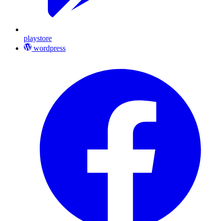
playstore
wordpress