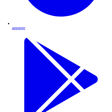
appstore