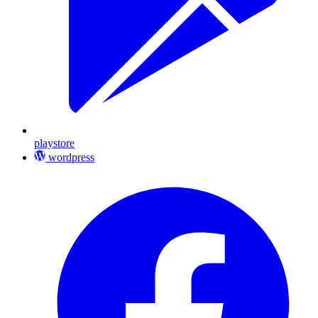
playstore
wordpress