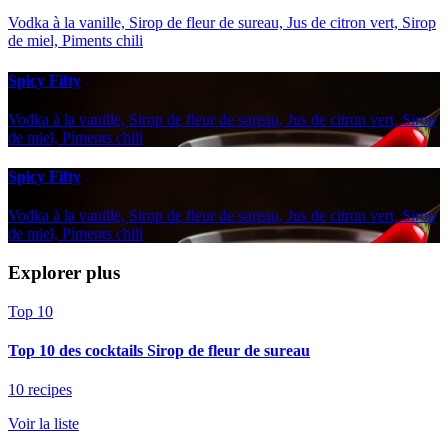
Vodka à la vanille, Sirop de fleur de sureau, Jus de citron vert, Sirop
de miel, Piments chili
Spicy Fifty
Vodka à la vanille, Sirop de fleur de sureau, Jus de citron vert, Sirop
de miel, Piments chili
Spicy Fifty
Vodka à la vanille, Sirop de fleur de sureau, Jus de citron vert, Sirop
de miel, Piments chili
Explorer plus
Top 10
Top 10 des cocktails Sirop de fleur de sureau
10 recipes
Voir la liste