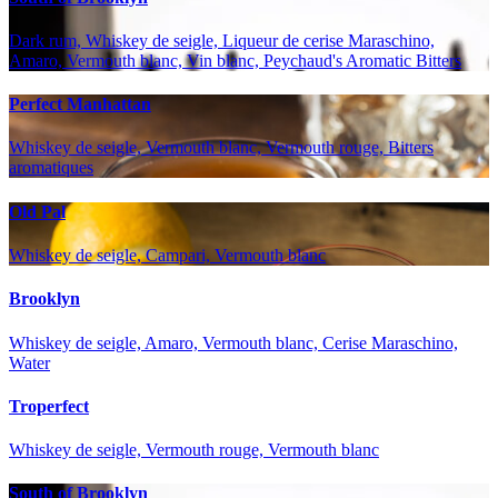
Dark rum, Whiskey de seigle, Liqueur de cerise Maraschino,
Amaro, Vermouth blanc, Vin blanc, Peychaud's Aromatic Bitters
Perfect Manhattan
Whiskey de seigle, Vermouth blanc, Vermouth rouge, Bitters
aromatiques
Old Pal
Whiskey de seigle, Campari, Vermouth blanc
Brooklyn
Whiskey de seigle, Amaro, Vermouth blanc, Cerise Maraschino,
Water
Troperfect
Whiskey de seigle, Vermouth rouge, Vermouth blanc
South of Brooklyn