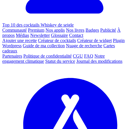
Top 10 des cocktails Whiskey de seigle
Communauté
Premium
Nos applis
Nos livres
Badges
Publicité
À
propos
Médias
Newsletter
Glossaire
Contact
Ajouter une recette
Créateur de cocktails
Créateur de widget
Plugin
Wordpress
Guide de ma collection
Nuage de recherche
Cartes
cadeaux
Partenaires
Politique de confidentialité
CGU
FAQ
Notre
engagement climatique
Statut du service
Journal des modifications