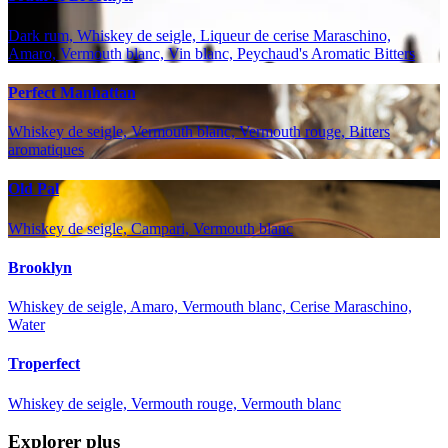
Dark rum, Whiskey de seigle, Liqueur de cerise Maraschino,
Amaro, Vermouth blanc, Vin blanc, Peychaud's Aromatic Bitters
Perfect Manhattan
Whiskey de seigle, Vermouth blanc, Vermouth rouge, Bitters
aromatiques
Old Pal
Whiskey de seigle, Campari, Vermouth blanc
Brooklyn
Whiskey de seigle, Amaro, Vermouth blanc, Cerise Maraschino,
Water
Troperfect
Whiskey de seigle, Vermouth rouge, Vermouth blanc
Explorer plus