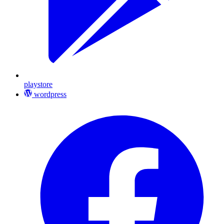
playstore
wordpress