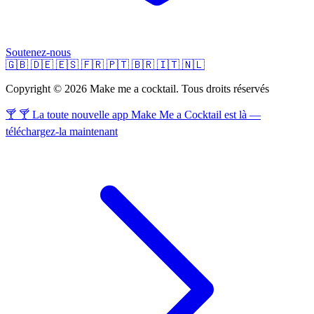
Soutenez-nous
🇬🇧
🇩🇪
🇪🇸
🇫🇷
🇵🇹
🇧🇷
🇮🇹
🇳🇱
Copyright © 2026 Make me a cocktail. Tous droits réservés
🍸 🍸 La toute nouvelle app Make Me a Cocktail est là —
téléchargez-la maintenant