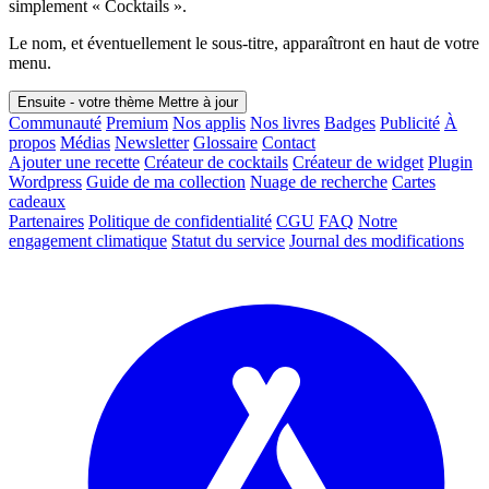
simplement « Cocktails ».
Le nom, et éventuellement le sous-titre, apparaîtront en haut de votre
menu.
Ensuite - votre thème
Mettre à jour
Communauté
Premium
Nos applis
Nos livres
Badges
Publicité
À
propos
Médias
Newsletter
Glossaire
Contact
Ajouter une recette
Créateur de cocktails
Créateur de widget
Plugin
Wordpress
Guide de ma collection
Nuage de recherche
Cartes
cadeaux
Partenaires
Politique de confidentialité
CGU
FAQ
Notre
engagement climatique
Statut du service
Journal des modifications