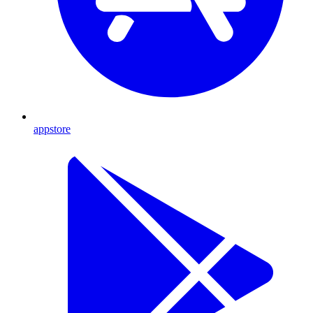
appstore