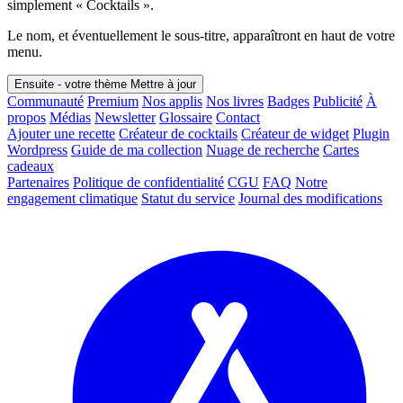
simplement « Cocktails ».
Le nom, et éventuellement le sous-titre, apparaîtront en haut de votre
menu.
Ensuite - votre thème
Mettre à jour
Communauté
Premium
Nos applis
Nos livres
Badges
Publicité
À
propos
Médias
Newsletter
Glossaire
Contact
Ajouter une recette
Créateur de cocktails
Créateur de widget
Plugin
Wordpress
Guide de ma collection
Nuage de recherche
Cartes
cadeaux
Partenaires
Politique de confidentialité
CGU
FAQ
Notre
engagement climatique
Statut du service
Journal des modifications