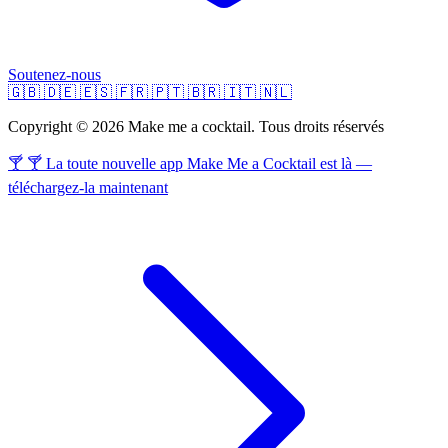
Soutenez-nous
🇬🇧
🇩🇪
🇪🇸
🇫🇷
🇵🇹
🇧🇷
🇮🇹
🇳🇱
Copyright © 2026 Make me a cocktail. Tous droits réservés
🍸 🍸 La toute nouvelle app Make Me a Cocktail est là —
téléchargez-la maintenant