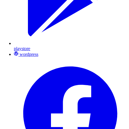
playstore
wordpress