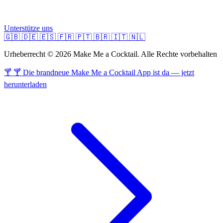
Unterstütze uns
🇬🇧
🇩🇪
🇪🇸
🇫🇷
🇵🇹
🇧🇷
🇮🇹
🇳🇱
Urheberrecht © 2026 Make Me a Cocktail. Alle Rechte vorbehalten
🍸 🍸 Die brandneue Make Me a Cocktail App ist da — jetzt
herunterladen