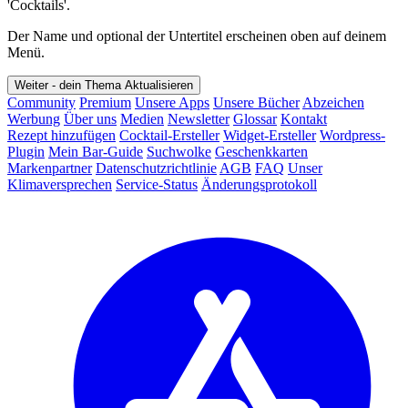
'Cocktails'.
Der Name und optional der Untertitel erscheinen oben auf deinem
Menü.
Weiter - dein Thema
Aktualisieren
Community
Premium
Unsere Apps
Unsere Bücher
Abzeichen
Werbung
Über uns
Medien
Newsletter
Glossar
Kontakt
Rezept hinzufügen
Cocktail-Ersteller
Widget-Ersteller
Wordpress-
Plugin
Mein Bar-Guide
Suchwolke
Geschenkkarten
Markenpartner
Datenschutzrichtlinie
AGB
FAQ
Unser
Klimaversprechen
Service-Status
Änderungsprotokoll