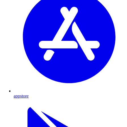
appstore