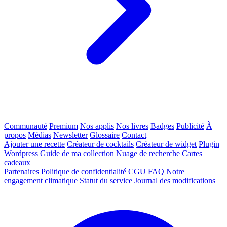
Communauté
Premium
Nos applis
Nos livres
Badges
Publicité
À
propos
Médias
Newsletter
Glossaire
Contact
Ajouter une recette
Créateur de cocktails
Créateur de widget
Plugin
Wordpress
Guide de ma collection
Nuage de recherche
Cartes
cadeaux
Partenaires
Politique de confidentialité
CGU
FAQ
Notre
engagement climatique
Statut du service
Journal des modifications