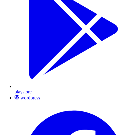
playstore
wordpress