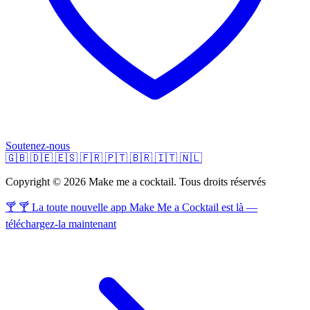
Soutenez-nous
🇬🇧
🇩🇪
🇪🇸
🇫🇷
🇵🇹
🇧🇷
🇮🇹
🇳🇱
Copyright © 2026 Make me a cocktail. Tous droits réservés
🍸 🍸 La toute nouvelle app Make Me a Cocktail est là —
téléchargez-la maintenant