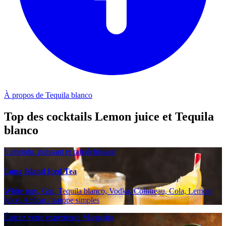
À propos de Tequila blanco
Top des cocktails Lemon juice et Tequila
blanco
Inattendu, puissant et rafraîchissant
Long Island Iced Tea
White rum, Gin, Tequila blanco, Vodka, Cointreau, Cola, Lemon
juice, Açúcar / xarope simples
Épicez votre expérience Margarita