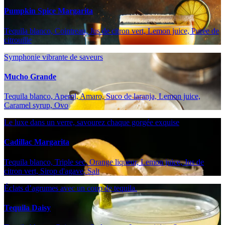
Pumpkin Spice Margarita
Tequila blanco, Cointreau, Jus de citron vert, Lemon juice, Purée de
citrouille
Symphonie vibrante de saveurs
Mucho Grande
Tequila blanco, Aperol, Amaro, Suco de laranja, Lemon juice,
Caramel syrup, Ovo
Le luxe dans un verre, savourez chaque gorgée exquise
Cadillac Margarita
Tequila blanco, Triple sec, Orange liqueur, Lemon juice, Jus de
citron vert, Sirop d'agave, Salt
Éclats d’agrumes avec un coup de tequila.
Tequila Daisy