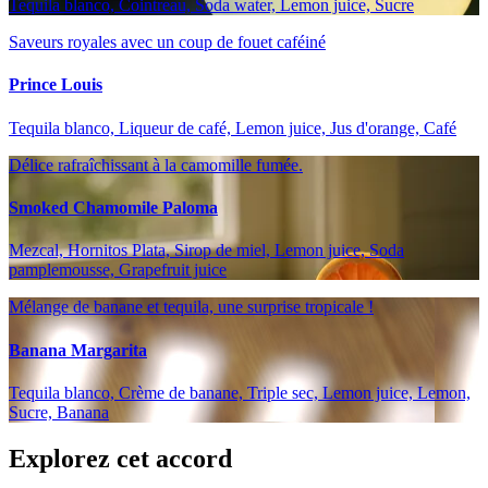
Tequila blanco, Cointreau, Soda water, Lemon juice, Sucre
Saveurs royales avec un coup de fouet caféiné
Prince Louis
Tequila blanco, Liqueur de café, Lemon juice, Jus d'orange, Café
Délice rafraîchissant à la camomille fumée.
Smoked Chamomile Paloma
Mezcal, Hornitos Plata, Sirop de miel, Lemon juice, Soda
pamplemousse, Grapefruit juice
Mélange de banane et tequila, une surprise tropicale !
Banana Margarita
Tequila blanco, Crème de banane, Triple sec, Lemon juice, Lemon,
Sucre, Banana
Explorez cet accord