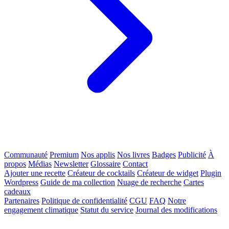
Communauté
Premium
Nos applis
Nos livres
Badges
Publicité
À
propos
Médias
Newsletter
Glossaire
Contact
Ajouter une recette
Créateur de cocktails
Créateur de widget
Plugin
Wordpress
Guide de ma collection
Nuage de recherche
Cartes
cadeaux
Partenaires
Politique de confidentialité
CGU
FAQ
Notre
engagement climatique
Statut du service
Journal des modifications