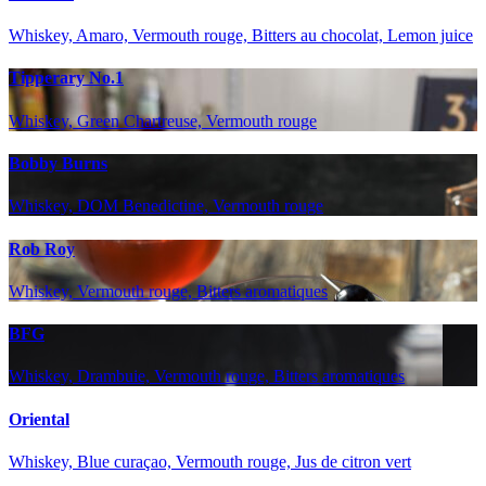
Whiskey, Amaro, Vermouth rouge, Bitters au chocolat, Lemon juice
Tipperary No.1
Whiskey, Green Chartreuse, Vermouth rouge
Bobby Burns
Whiskey, DOM Benedictine, Vermouth rouge
Rob Roy
Whiskey, Vermouth rouge, Bitters aromatiques
BFG
Whiskey, Drambuie, Vermouth rouge, Bitters aromatiques
Oriental
Whiskey, Blue curaçao, Vermouth rouge, Jus de citron vert