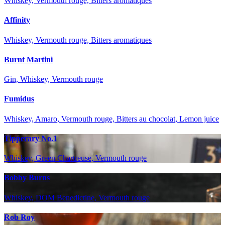
Whiskey, Vermouth rouge, Bitters aromatiques
Affinity
Whiskey, Vermouth rouge, Bitters aromatiques
Burnt Martini
Gin, Whiskey, Vermouth rouge
Fumidus
Whiskey, Amaro, Vermouth rouge, Bitters au chocolat, Lemon juice
Tipperary No.1
Whiskey, Green Chartreuse, Vermouth rouge
Bobby Burns
Whiskey, DOM Benedictine, Vermouth rouge
Rob Roy