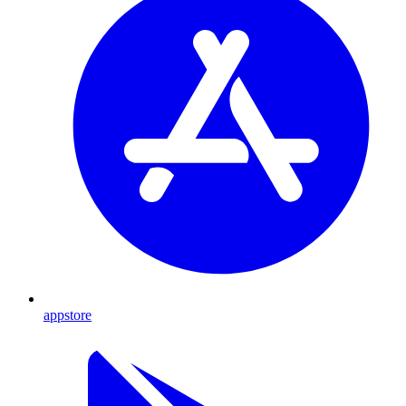
appstore