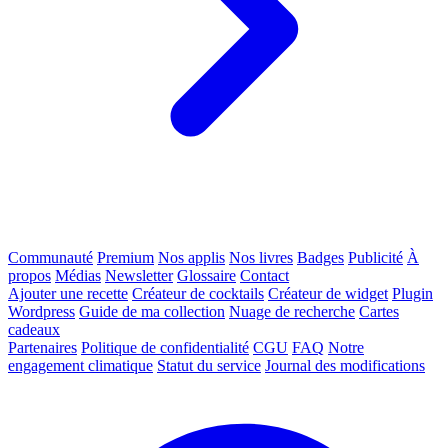
Communauté
Premium
Nos applis
Nos livres
Badges
Publicité
À
propos
Médias
Newsletter
Glossaire
Contact
Ajouter une recette
Créateur de cocktails
Créateur de widget
Plugin
Wordpress
Guide de ma collection
Nuage de recherche
Cartes
cadeaux
Partenaires
Politique de confidentialité
CGU
FAQ
Notre
engagement climatique
Statut du service
Journal des modifications