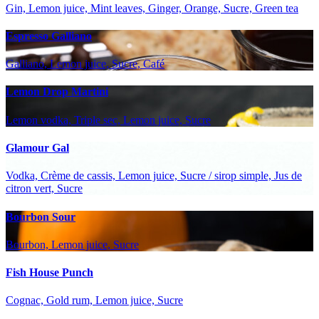
Gin, Lemon juice, Mint leaves, Ginger, Orange, Sucre, Green tea
Espresso Galliano
Galliano, Lemon juice, Sucre, Café
Lemon Drop Martini
Lemon vodka, Triple sec, Lemon juice, Sucre
Glamour Gal
Vodka, Crème de cassis, Lemon juice, Sucre / sirop simple, Jus de
citron vert, Sucre
Bourbon Sour
Bourbon, Lemon juice, Sucre
Fish House Punch
Cognac, Gold rum, Lemon juice, Sucre