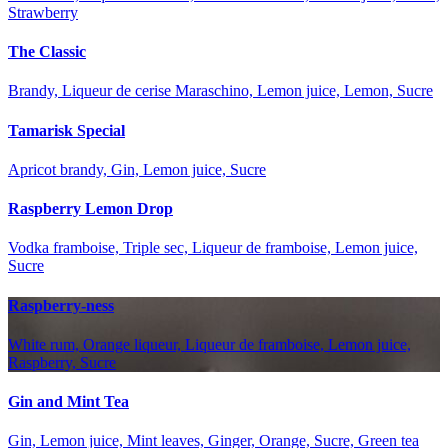
Strawberry
The Classic
Brandy, Liqueur de cerise Maraschino, Lemon juice, Lemon, Sucre
Tamarisk Special
Apricot brandy, Gin, Lemon juice, Sucre
Raspberry Lemon Drop
Vodka framboise, Triple sec, Liqueur de framboise, Lemon juice,
Sucre
Raspberry-ness
White rum, Orange liqueur, Liqueur de framboise, Lemon juice,
Raspberry, Sucre
Gin and Mint Tea
Gin, Lemon juice, Mint leaves, Ginger, Orange, Sucre, Green tea