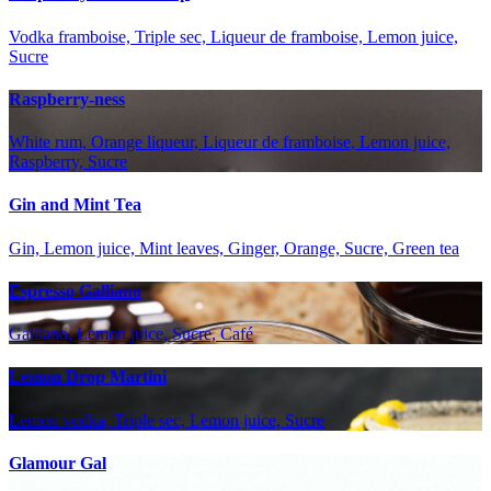
Vodka framboise, Triple sec, Liqueur de framboise, Lemon juice,
Sucre
Raspberry-ness
White rum, Orange liqueur, Liqueur de framboise, Lemon juice,
Raspberry, Sucre
Gin and Mint Tea
Gin, Lemon juice, Mint leaves, Ginger, Orange, Sucre, Green tea
Espresso Galliano
Galliano, Lemon juice, Sucre, Café
Lemon Drop Martini
Lemon vodka, Triple sec, Lemon juice, Sucre
Glamour Gal