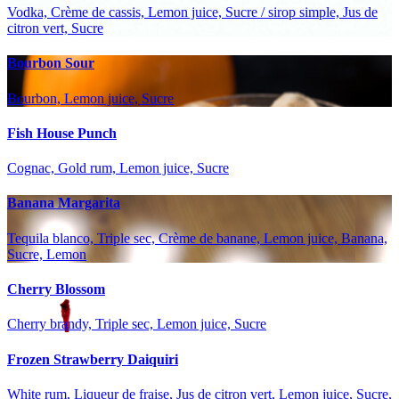
Vodka, Crème de cassis, Lemon juice, Sucre / sirop simple, Jus de
citron vert, Sucre
Bourbon Sour
Bourbon, Lemon juice, Sucre
Fish House Punch
Cognac, Gold rum, Lemon juice, Sucre
Banana Margarita
Tequila blanco, Triple sec, Crème de banane, Lemon juice, Banana,
Sucre, Lemon
Cherry Blossom
Cherry brandy, Triple sec, Lemon juice, Sucre
Frozen Strawberry Daiquiri
White rum, Liqueur de fraise, Jus de citron vert, Lemon juice, Sucre,