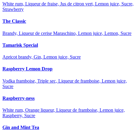
White rum, Liqueur de fraise, Jus de citron vert, Lemon juice, Sucre,
Strawberry
The Classic
Brandy, Liqueur de cerise Maraschino, Lemon juice, Lemon, Sucre
Tamarisk Special
Apricot brandy, Gin, Lemon juice, Sucre
Raspberry Lemon Drop
Vodka framboise, Triple sec, Liqueur de framboise, Lemon juice,
Sucre
Raspberry-ness
White rum, Orange liqueur, Liqueur de framboise, Lemon juice,
Raspberry, Sucre
Gin and Mint Tea