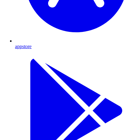
appstore