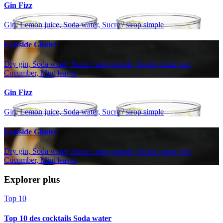
Gin Fizz
Gin, Lemon juice, Soda water, Sucre / sirop simple
Eastside Gimlet
Dry gin, Soda water, Sucre / sirop simple, Jus de citron vert,
Cucumber, Mint leaves
Gin Fizz
Gin, Lemon juice, Soda water, Sucre / sirop simple
Eastside Gimlet
Dry gin, Soda water, Sucre / sirop simple, Jus de citron vert,
Cucumber, Mint leaves
Explorer plus
Top 10
Top 10 des cocktails Soda water