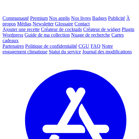
Communauté
Premium
Nos applis
Nos livres
Badges
Publicité
À
propos
Médias
Newsletter
Glossaire
Contact
Ajouter une recette
Créateur de cocktails
Créateur de widget
Plugin
Wordpress
Guide de ma collection
Nuage de recherche
Cartes
cadeaux
Partenaires
Politique de confidentialité
CGU
FAQ
Notre
engagement climatique
Statut du service
Journal des modifications