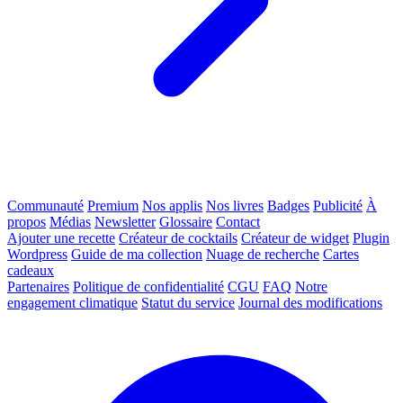
Communauté
Premium
Nos applis
Nos livres
Badges
Publicité
À
propos
Médias
Newsletter
Glossaire
Contact
Ajouter une recette
Créateur de cocktails
Créateur de widget
Plugin
Wordpress
Guide de ma collection
Nuage de recherche
Cartes
cadeaux
Partenaires
Politique de confidentialité
CGU
FAQ
Notre
engagement climatique
Statut du service
Journal des modifications