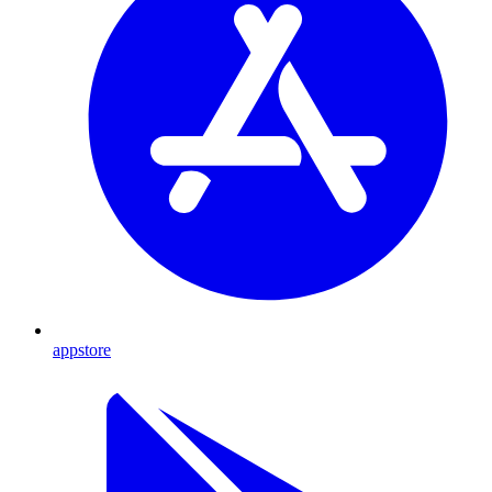
appstore