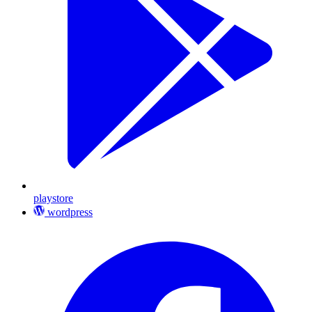
playstore
wordpress