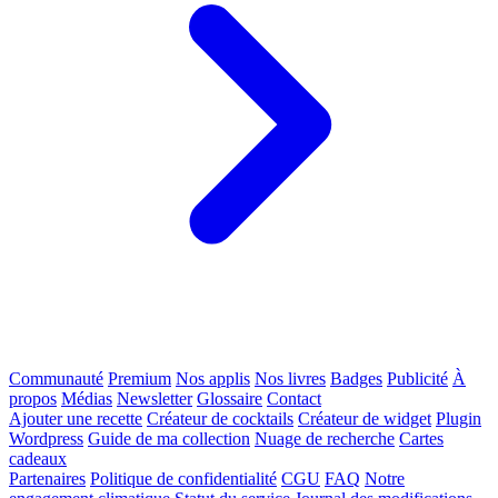
Communauté
Premium
Nos applis
Nos livres
Badges
Publicité
À
propos
Médias
Newsletter
Glossaire
Contact
Ajouter une recette
Créateur de cocktails
Créateur de widget
Plugin
Wordpress
Guide de ma collection
Nuage de recherche
Cartes
cadeaux
Partenaires
Politique de confidentialité
CGU
FAQ
Notre