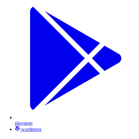
playstore
wordpress