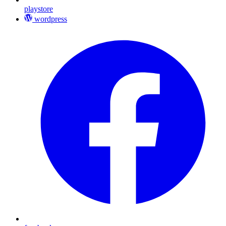
playstore
wordpress