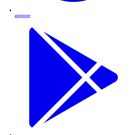
appstore