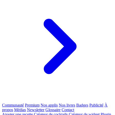
Communauté
Premium
Nos applis
Nos livres
Badges
Publicité
À
propos
Médias
Newsletter
Glossaire
Contact
Ajouter une recette
Créateur de cocktails
Créateur de widget
Plugin