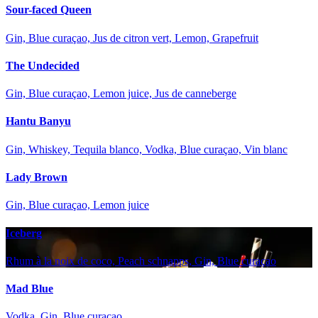
Sour-faced Queen
Gin, Blue curaçao, Jus de citron vert, Lemon, Grapefruit
The Undecided
Gin, Blue curaçao, Lemon juice, Jus de canneberge
Hantu Banyu
Gin, Whiskey, Tequila blanco, Vodka, Blue curaçao, Vin blanc
Lady Brown
Gin, Blue curaçao, Lemon juice
Iceberg
Rhum à la noix de coco, Peach schnapps, Gin, Blue curaçao
Mad Blue
Vodka, Gin, Blue curaçao