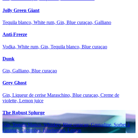
Jolly Green Giant
Tequila blanco, White rum, Gin, Blue curaçao, Galliano
Anti-Freeze
Vodka, White rum, Gin, Tequila blanco, Blue curaçao
Dunk
Gin, Galliano, Blue curaçao
Grey Ghost
Gin, Liqueur de cerise Maraschino, Blue curaçao, Creme de
violette, Lemon juice
The Robust Splurge
Gin, Tequila blanco, Whiskey, Blue curaçao, Grenadine, Sorbet à
l'ananas, Cucumber, Blueberries, Lemon