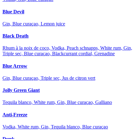
Blue Devil
Gin, Blue curaçao, Lemon juice
Black Death
Rhum à la noix de coco, Vodka, Peach schnapps, White rum, Gin,
Triple sec, Blue curaçao, Blackcurrant cordial, Grenadine
Blue Arrow
Gin, Blue curaçao, Triple sec, Jus de citron vert
Jolly Green Giant
Tequila blanco, White rum, Gin, Blue curaçao, Galliano
Anti-Freeze
Vodka, White rum, Gin, Tequila blanco, Blue curaçao
Dunk