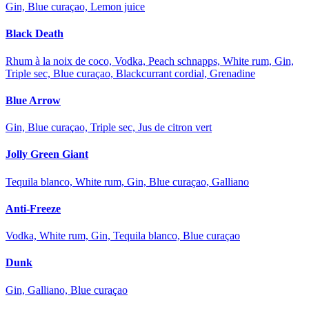
Gin, Blue curaçao, Lemon juice
Black Death
Rhum à la noix de coco, Vodka, Peach schnapps, White rum, Gin,
Triple sec, Blue curaçao, Blackcurrant cordial, Grenadine
Blue Arrow
Gin, Blue curaçao, Triple sec, Jus de citron vert
Jolly Green Giant
Tequila blanco, White rum, Gin, Blue curaçao, Galliano
Anti-Freeze
Vodka, White rum, Gin, Tequila blanco, Blue curaçao
Dunk
Gin, Galliano, Blue curaçao