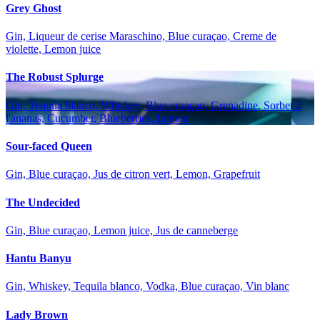
Grey Ghost
Gin, Liqueur de cerise Maraschino, Blue curaçao, Creme de
violette, Lemon juice
The Robust Splurge
Gin, Tequila blanco, Whiskey, Blue curaçao, Grenadine, Sorbet à
l'ananas, Cucumber, Blueberries, Lemon
Sour-faced Queen
Gin, Blue curaçao, Jus de citron vert, Lemon, Grapefruit
The Undecided
Gin, Blue curaçao, Lemon juice, Jus de canneberge
Hantu Banyu
Gin, Whiskey, Tequila blanco, Vodka, Blue curaçao, Vin blanc
Lady Brown