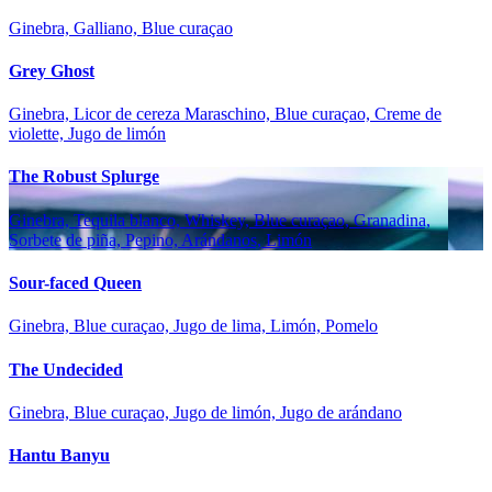
Ginebra, Galliano, Blue curaçao
Grey Ghost
Ginebra, Licor de cereza Maraschino, Blue curaçao, Creme de
violette, Jugo de limón
The Robust Splurge
Ginebra, Tequila blanco, Whiskey, Blue curaçao, Granadina,
Sorbete de piña, Pepino, Arándanos, Limón
Sour-faced Queen
Ginebra, Blue curaçao, Jugo de lima, Limón, Pomelo
The Undecided
Ginebra, Blue curaçao, Jugo de limón, Jugo de arándano
Hantu Banyu