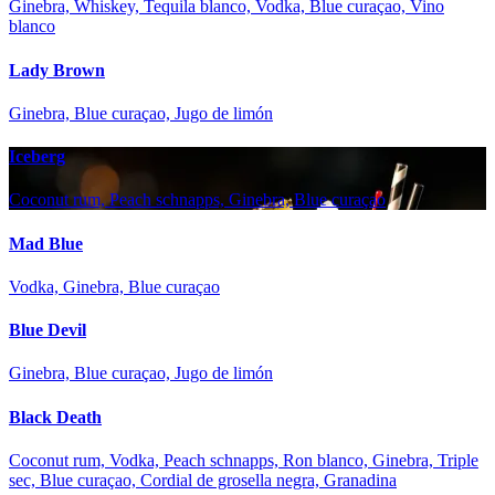
Ginebra, Whiskey, Tequila blanco, Vodka, Blue curaçao, Vino
blanco
Lady Brown
Ginebra, Blue curaçao, Jugo de limón
Iceberg
Coconut rum, Peach schnapps, Ginebra, Blue curaçao
Mad Blue
Vodka, Ginebra, Blue curaçao
Blue Devil
Ginebra, Blue curaçao, Jugo de limón
Black Death
Coconut rum, Vodka, Peach schnapps, Ron blanco, Ginebra, Triple
sec, Blue curaçao, Cordial de grosella negra, Granadina