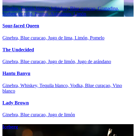
Ginebra, Tequila blanco, Whiskey, Blue curaçao, Granadina,
Sorbete de piña, Pepino, Arándanos, Limón
Sour-faced Queen
Ginebra, Blue curaçao, Jugo de lima, Limón, Pomelo
The Undecided
Ginebra, Blue curaçao, Jugo de limón, Jugo de arándano
Hantu Banyu
Ginebra, Whiskey, Tequila blanco, Vodka, Blue curaçao, Vino
blanco
Lady Brown
Ginebra, Blue curaçao, Jugo de limón
Iceberg