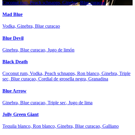
Coconut rum, Peach schnapps, Ginebra, Blue curaçao
Mad Blue
Vodka, Ginebra, Blue curaçao
Blue Devil
Ginebra, Blue curaçao, Jugo de limón
Black Death
Coconut rum, Vodka, Peach schnapps, Ron blanco, Ginebra, Triple
sec, Blue curaçao, Cordial de grosella negra, Granadina
Blue Arrow
Ginebra, Blue curaçao, Triple sec, Jugo de lima
Jolly Green Giant
Tequila blanco, Ron blanco, Ginebra, Blue curaçao, Galliano