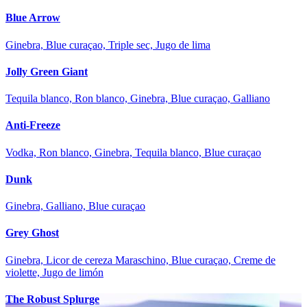
Blue Arrow
Ginebra, Blue curaçao, Triple sec, Jugo de lima
Jolly Green Giant
Tequila blanco, Ron blanco, Ginebra, Blue curaçao, Galliano
Anti-Freeze
Vodka, Ron blanco, Ginebra, Tequila blanco, Blue curaçao
Dunk
Ginebra, Galliano, Blue curaçao
Grey Ghost
Ginebra, Licor de cereza Maraschino, Blue curaçao, Creme de
violette, Jugo de limón
The Robust Splurge