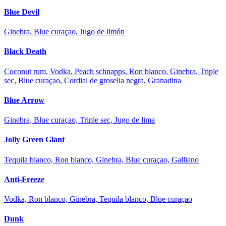
Blue Devil
Ginebra, Blue curaçao, Jugo de limón
Black Death
Coconut rum, Vodka, Peach schnapps, Ron blanco, Ginebra, Triple
sec, Blue curaçao, Cordial de grosella negra, Granadina
Blue Arrow
Ginebra, Blue curaçao, Triple sec, Jugo de lima
Jolly Green Giant
Tequila blanco, Ron blanco, Ginebra, Blue curaçao, Galliano
Anti-Freeze
Vodka, Ron blanco, Ginebra, Tequila blanco, Blue curaçao
Dunk