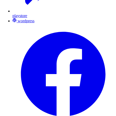
playstore
wordpress