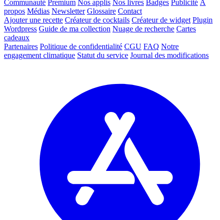
Communauté
Premium
Nos applis
Nos livres
Badges
Publicité
À
propos
Médias
Newsletter
Glossaire
Contact
Ajouter une recette
Créateur de cocktails
Créateur de widget
Plugin
Wordpress
Guide de ma collection
Nuage de recherche
Cartes
cadeaux
Partenaires
Politique de confidentialité
CGU
FAQ
Notre
engagement climatique
Statut du service
Journal des modifications