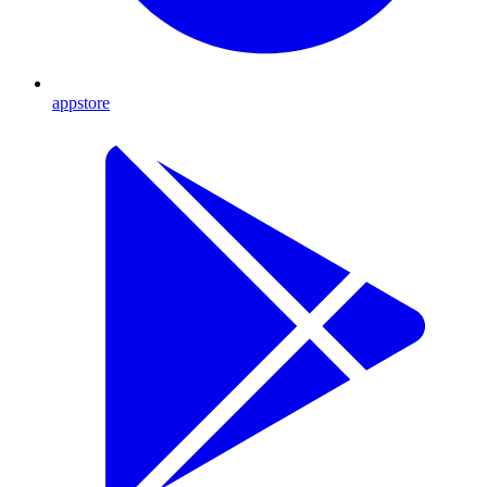
appstore