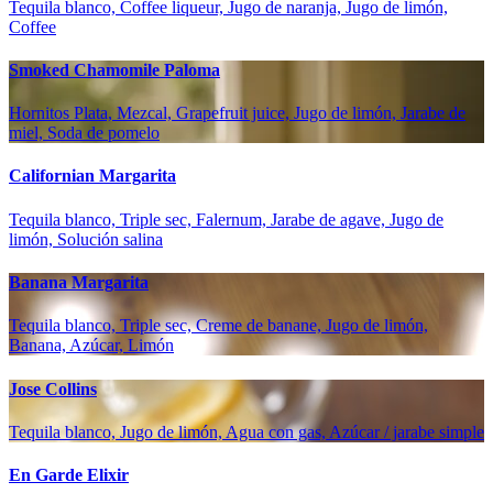
Tequila blanco, Coffee liqueur, Jugo de naranja, Jugo de limón,
Coffee
Smoked Chamomile Paloma
Hornitos Plata, Mezcal, Grapefruit juice, Jugo de limón, Jarabe de
miel, Soda de pomelo
Californian Margarita
Tequila blanco, Triple sec, Falernum, Jarabe de agave, Jugo de
limón, Solución salina
Banana Margarita
Tequila blanco, Triple sec, Creme de banane, Jugo de limón,
Banana, Azúcar, Limón
Jose Collins
Tequila blanco, Jugo de limón, Agua con gas, Azúcar / jarabe simple
En Garde Elixir