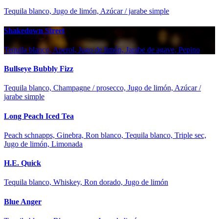
Tequila blanco, Jugo de limón, Azúcar / jarabe simple
Shakedown Street
Tequila blanco, Aperol, Jugo de limón, Jarabe de agave, Pepino
Bullseye Bubbly Fizz
Tequila blanco, Champagne / prosecco, Jugo de limón, Azúcar /
jarabe simple
Long Peach Iced Tea
Peach schnapps, Ginebra, Ron blanco, Tequila blanco, Triple sec,
Jugo de limón, Limonada
H.E. Quick
Tequila blanco, Whiskey, Ron dorado, Jugo de limón
Blue Anger