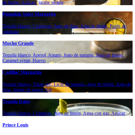
de limón, Azúcar / jarabe simple
Pumpkin Spice Margarita
Tequila blanco, Cointreau, Jugo de lima, Jugo de limón, Purée de
calabaza
Mucho Grande
Tequila blanco, Aperol, Amaro, Jugo de naranja, Jugo de limón,
Caramel syrup, Huevo
Cadillac Margarita
Tequila blanco, Triple sec, Licor de naranja, Jugo de limón, Jugo de
lima, Jarabe de agave, Sal
Tequila Daisy
Tequila blanco, Cointreau, Jugo de limón, Agua con gas, Azúcar
Prince Louis