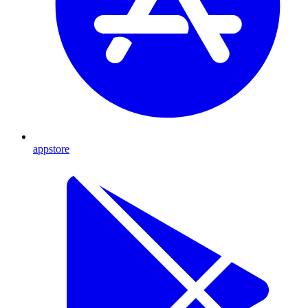
appstore