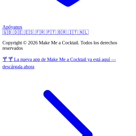
Apóyanos
🇬🇧
🇩🇪
🇪🇸
🇫🇷
🇵🇹
🇧🇷
🇮🇹
🇳🇱
Copyright © 2026 Make Me a Cocktail. Todos los derechos
reservados
🍸 🍸 La nueva app de Make Me a Cocktail ya está aquí —
descárgala ahora