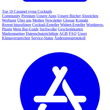
Top 10 Caramel syrup Cocktails
Community
Premium
Unsere Apps
Unsere Bücher
Abzeichen
Werbung
Über uns
Medien
Newsletter
Glossar
Kontakt
Rezept hinzufügen
Cocktail-Ersteller
Widget-Ersteller
Wordpress-
Plugin
Mein Bar-Guide
Suchwolke
Geschenkkarten
Markenpartner
Datenschutzrichtlinie
AGB
FAQ
Unser
Klimaversprechen
Service-Status
Änderungsprotokoll