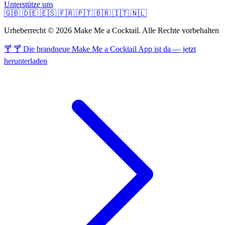
Unterstütze uns
🇬🇧
🇩🇪
🇪🇸
🇫🇷
🇵🇹
🇧🇷
🇮🇹
🇳🇱
Urheberrecht © 2026 Make Me a Cocktail. Alle Rechte vorbehalten
🍸 🍸 Die brandneue Make Me a Cocktail App ist da — jetzt
herunterladen