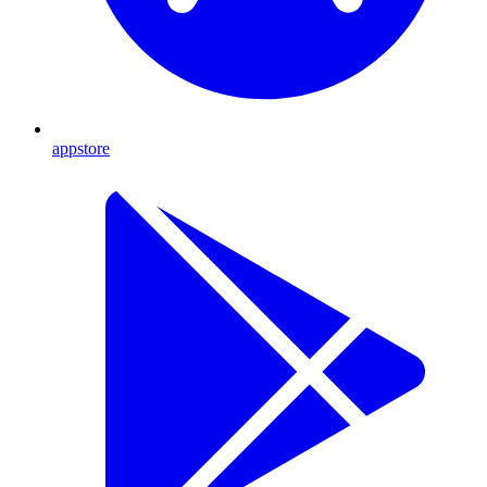
appstore