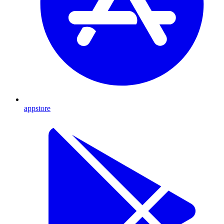
appstore