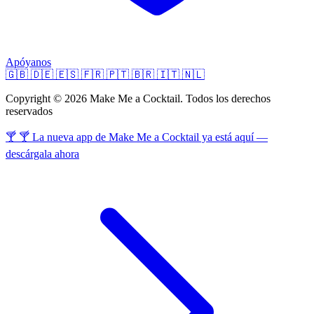
Apóyanos
🇬🇧
🇩🇪
🇪🇸
🇫🇷
🇵🇹
🇧🇷
🇮🇹
🇳🇱
Copyright © 2026 Make Me a Cocktail. Todos los derechos
reservados
🍸 🍸 La nueva app de Make Me a Cocktail ya está aquí —
descárgala ahora