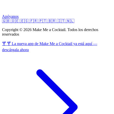
Apóyanos
🇬🇧
🇩🇪
🇪🇸
🇫🇷
🇵🇹
🇧🇷
🇮🇹
🇳🇱
Copyright © 2026 Make Me a Cocktail. Todos los derechos
reservados
🍸 🍸 La nueva app de Make Me a Cocktail ya está aquí —
descárgala ahora