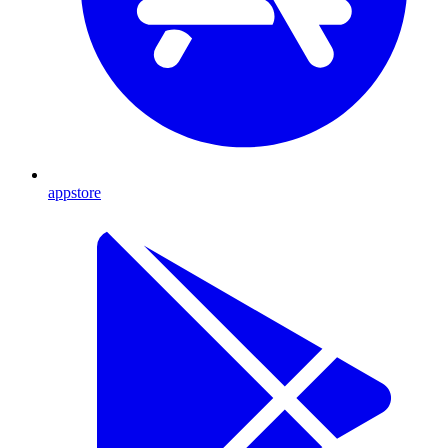
appstore