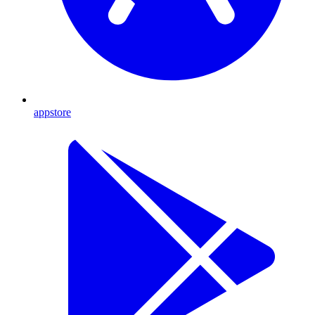
appstore