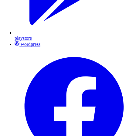
playstore
wordpress