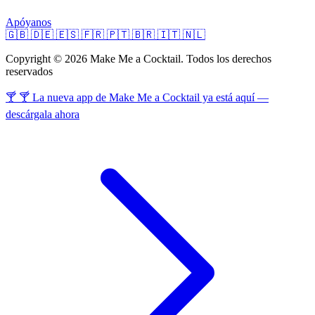
Apóyanos
🇬🇧
🇩🇪
🇪🇸
🇫🇷
🇵🇹
🇧🇷
🇮🇹
🇳🇱
Copyright © 2026 Make Me a Cocktail. Todos los derechos
reservados
🍸 🍸 La nueva app de Make Me a Cocktail ya está aquí —
descárgala ahora