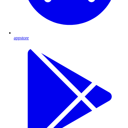
appstore