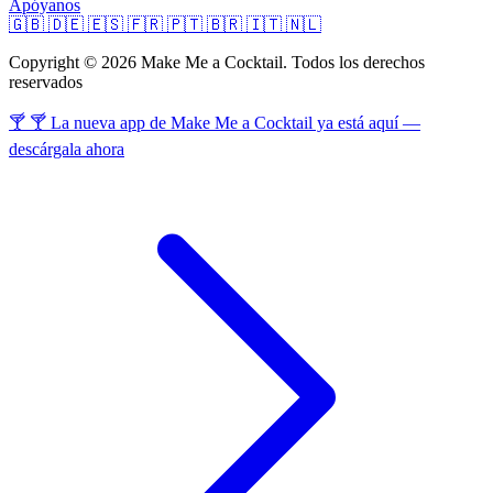
Apóyanos
🇬🇧
🇩🇪
🇪🇸
🇫🇷
🇵🇹
🇧🇷
🇮🇹
🇳🇱
Copyright © 2026 Make Me a Cocktail. Todos los derechos
reservados
🍸 🍸 La nueva app de Make Me a Cocktail ya está aquí —
descárgala ahora