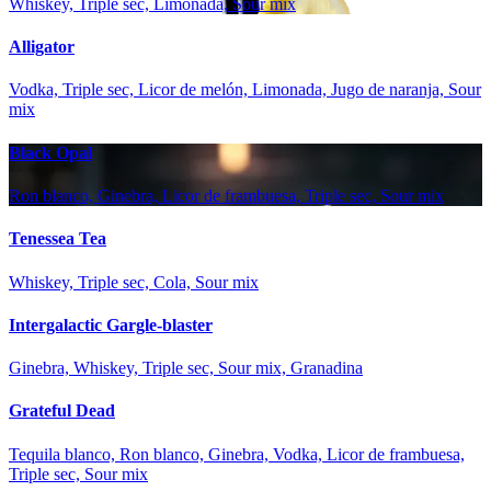
Whiskey, Triple sec, Limonada, Sour mix
Alligator
Vodka, Triple sec, Licor de melón, Limonada, Jugo de naranja, Sour
mix
Black Opal
Ron blanco, Ginebra, Licor de frambuesa, Triple sec, Sour mix
Tenessea Tea
Whiskey, Triple sec, Cola, Sour mix
Intergalactic Gargle-blaster
Ginebra, Whiskey, Triple sec, Sour mix, Granadina
Grateful Dead
Tequila blanco, Ron blanco, Ginebra, Vodka, Licor de frambuesa,
Triple sec, Sour mix