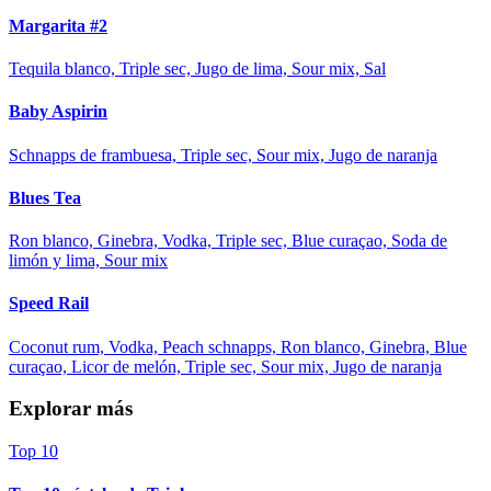
Margarita #2
Tequila blanco, Triple sec, Jugo de lima, Sour mix, Sal
Baby Aspirin
Schnapps de frambuesa, Triple sec, Sour mix, Jugo de naranja
Blues Tea
Ron blanco, Ginebra, Vodka, Triple sec, Blue curaçao, Soda de
limón y lima, Sour mix
Speed Rail
Coconut rum, Vodka, Peach schnapps, Ron blanco, Ginebra, Blue
curaçao, Licor de melón, Triple sec, Sour mix, Jugo de naranja
Explorar más
Top 10