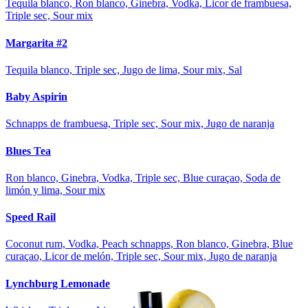
Tequila blanco, Ron blanco, Ginebra, Vodka, Licor de frambuesa,
Triple sec, Sour mix
Margarita #2
Tequila blanco, Triple sec, Jugo de lima, Sour mix, Sal
Baby Aspirin
Schnapps de frambuesa, Triple sec, Sour mix, Jugo de naranja
Blues Tea
Ron blanco, Ginebra, Vodka, Triple sec, Blue curaçao, Soda de
limón y lima, Sour mix
Speed Rail
Coconut rum, Vodka, Peach schnapps, Ron blanco, Ginebra, Blue
curaçao, Licor de melón, Triple sec, Sour mix, Jugo de naranja
Lynchburg Lemonade