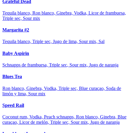
Grateful Dead
Tequila blanco, Ron blanco, Ginebra, Vodka, Licor de frambuesa,
Triple sec, Sour mix
Margarita #2
Tequila blanco, Triple sec, Jugo de lima, Sour mix, Sal
Baby Aspirin
Schnapps de frambuesa, Triple sec, Sour mix, Jugo de naranja
Blues Tea
Ron blanco, Ginebra, Vodka, Triple sec, Blue curaçao, Soda de
limón y lima, Sour mix
Speed Rail
Coconut rum, Vodka, Peach schnapps, Ron blanco, Ginebra, Blue
curaçao, Licor de melón, Triple sec, Sour mix, Jugo de naranja