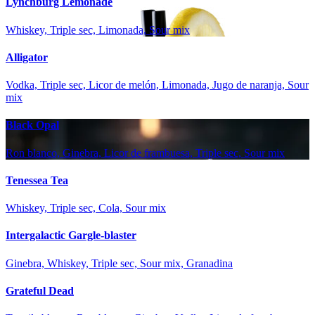
Lynchburg Lemonade
Whiskey, Triple sec, Limonada, Sour mix
Alligator
Vodka, Triple sec, Licor de melón, Limonada, Jugo de naranja, Sour
mix
Black Opal
Ron blanco, Ginebra, Licor de frambuesa, Triple sec, Sour mix
Tenessea Tea
Whiskey, Triple sec, Cola, Sour mix
Intergalactic Gargle-blaster
Ginebra, Whiskey, Triple sec, Sour mix, Granadina
Grateful Dead