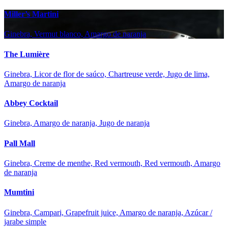
Miller’s Martini
Ginebra, Vermut blanco, Amargo de naranja
The Lumière
Ginebra, Licor de flor de saúco, Chartreuse verde, Jugo de lima,
Amargo de naranja
Abbey Cocktail
Ginebra, Amargo de naranja, Jugo de naranja
Pall Mall
Ginebra, Creme de menthe, Red vermouth, Red vermouth, Amargo
de naranja
Mumtini
Ginebra, Campari, Grapefruit juice, Amargo de naranja, Azúcar /
jarabe simple