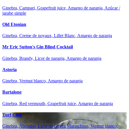
Ginebra, Campari, Grapefruit juice, Amargo de naranja, Azúcar /
jarabe simple
Old Etonian
Ginebra, Creme de noyaux, Lillet Blanc, Amargo de naranja
Mr Eric Sutton's Gin Blind Cocktail
Ginebra, Brandy, Licor de naranja, Amargo de naranja
Astoria
Ginebra, Vermut blanco, Amargo de naranja
Bartalone
Ginebra, Red vermouth, Grapefruit juice, Amargo de naranja
Turf Club
Ginebra, Absinthe, Licor de cereza Maraschino, Vermut blanco,