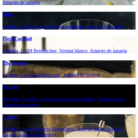
Amargo de naranja
Bijou
Ginebra, Chartreuse verde, Red vermouth, Amargo de naranja
Ford Cocktail
Ginebra, DOM Benedictine, Vermut blanco, Amargo de naranja
The Apricot
Ginebra, Licor de albaricoque, Amargo de naranja
Tuxedo
Absinthe, Ginebra, Licor de cereza Maraschino, Vermut blanco,
Amargo de naranja
Casino
Ginebra, Licor de cereza Maraschino, Jugo de limón, Jugo de
naranja, Amargo de naranja