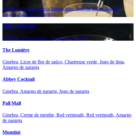
Ginebra, Licor de cereza Maraschino, Jugo de limón, Jugo de
naranja, Amargo de naranja
Miller’s Martini
Ginebra, Vermut blanco, Amargo de naranja
The Lumière
Ginebra, Licor de flor de saúco, Chartreuse verde, Jugo de lima,
Amargo de naranja
Abbey Cocktail
Ginebra, Amargo de naranja, Jugo de naranja
Pall Mall
Ginebra, Creme de menthe, Red vermouth, Red vermouth, Amargo
de naranja
Mumtini