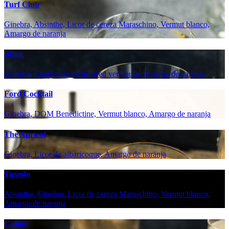
Turf Club
Ginebra, Absinthe, Licor de cereza Maraschino, Vermut blanco,
Amargo de naranja
Bijou
Ginebra, Chartreuse verde, Red vermouth, Amargo de naranja
Ford Cocktail
Ginebra, DOM Benedictine, Vermut blanco, Amargo de naranja
The Apricot
Ginebra, Licor de albaricoque, Amargo de naranja
Tuxedo
Absinthe, Ginebra, Licor de cereza Maraschino, Vermut blanco,
Amargo de naranja
Casino