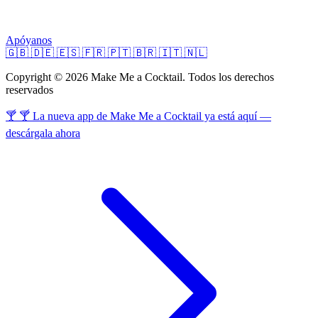
Apóyanos
🇬🇧
🇩🇪
🇪🇸
🇫🇷
🇵🇹
🇧🇷
🇮🇹
🇳🇱
Copyright © 2026 Make Me a Cocktail. Todos los derechos
reservados
🍸 🍸 La nueva app de Make Me a Cocktail ya está aquí —
descárgala ahora