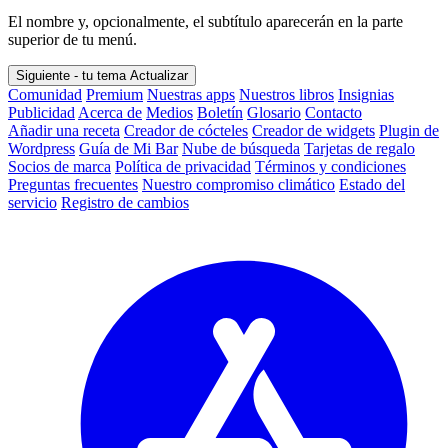
El nombre y, opcionalmente, el subtítulo aparecerán en la parte
superior de tu menú.
Siguiente - tu tema
Actualizar
Comunidad
Premium
Nuestras apps
Nuestros libros
Insignias
Publicidad
Acerca de
Medios
Boletín
Glosario
Contacto
Añadir una receta
Creador de cócteles
Creador de widgets
Plugin de
Wordpress
Guía de Mi Bar
Nube de búsqueda
Tarjetas de regalo
Socios de marca
Política de privacidad
Términos y condiciones
Preguntas frecuentes
Nuestro compromiso climático
Estado del
servicio
Registro de cambios