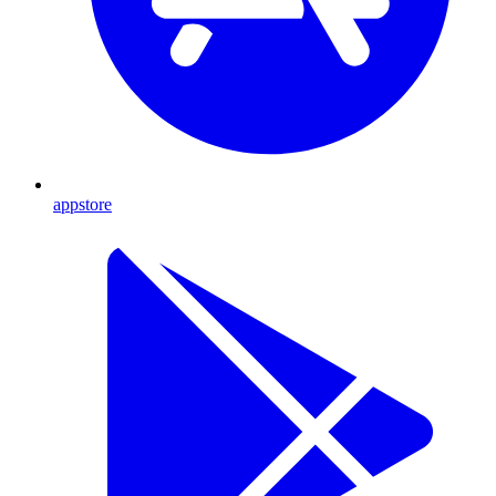
appstore