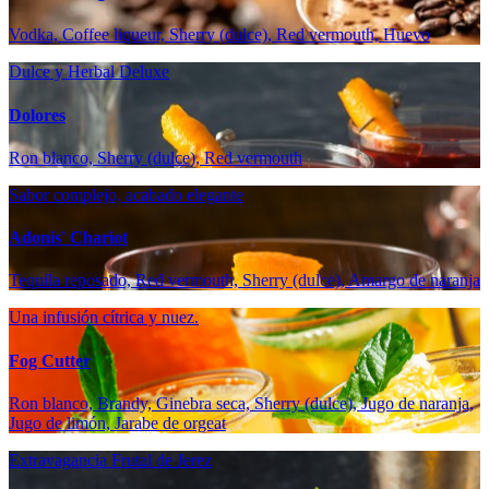
Vodka, Coffee liqueur, Sherry (dulce), Red vermouth, Huevo
Dulce y Herbal Deluxe
Dolores
Ron blanco, Sherry (dulce), Red vermouth
Sabor complejo, acabado elegante
Adonis' Chariot
Tequila reposado, Red vermouth, Sherry (dulce), Amargo de naranja
Una infusión cítrica y nuez.
Fog Cutter
Ron blanco, Brandy, Ginebra seca, Sherry (dulce), Jugo de naranja,
Jugo de limón, Jarabe de orgeat
Extravagancia Frutal de Jerez