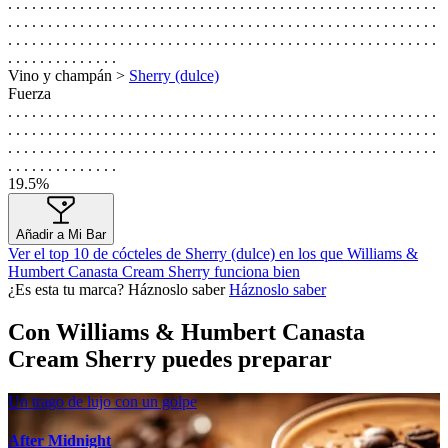
. . . . . . . . . . . . . . . . . . . . . . . . . . . . . . . . . . . . . . . . . . . . . . . . . . . . . .
. . . . . . . . . . . . . . . . . . . . . . . . . . . . . . . . . . . . . . . . . . . . . . . . . . . . . .
. . . . . . . . . . . . . . . . . . . . . . . . . . . . . . . . . . . . . . . . . . . . . . . . . . . . . .
. . . . . . . . . . . . . .
Vino y champán >
Sherry (dulce)
Fuerza
. . . . . . . . . . . . . . . . . . . . . . . . . . . . . . . . . . . . . . . . . . . . . . . . . . . . . .
. . . . . . . . . . . . . . . . . . . . . . . . . . . . . . . . . . . . . . . . . . . . . . . . . . . . . .
. . . . . . . . . . . . . . . . . . . . . . . . . . . . . . . . . . . . . . . . . . . . . . . . . . . . . .
. . . . . . . . . . . . . .
19.5%
Añadir a Mi Bar
Ver el top 10 de cócteles de Sherry (dulce) en los que Williams &
Humbert Canasta Cream Sherry funciona bien
¿Es esta tu marca? Háznoslo saber
Háznoslo saber
Con Williams & Humbert Canasta
Cream Sherry puedes preparar
Un trago de lujo con un golpe
After Midnight