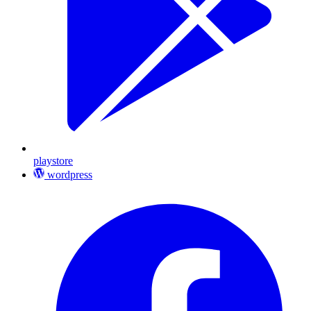
playstore
wordpress