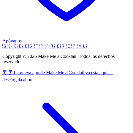
Apóyanos
🇬🇧
🇩🇪
🇪🇸
🇫🇷
🇵🇹
🇧🇷
🇮🇹
🇳🇱
Copyright © 2026 Make Me a Cocktail. Todos los derechos
reservados
🍸 🍸 La nueva app de Make Me a Cocktail ya está aquí —
descárgala ahora