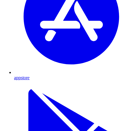
appstore