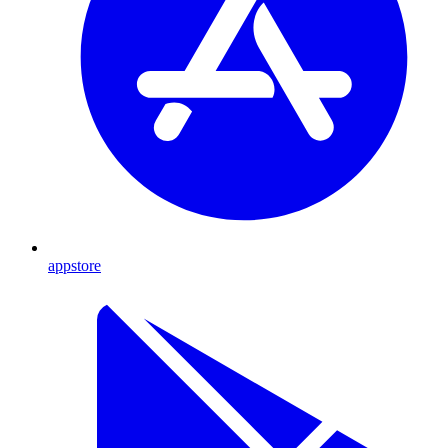
appstore