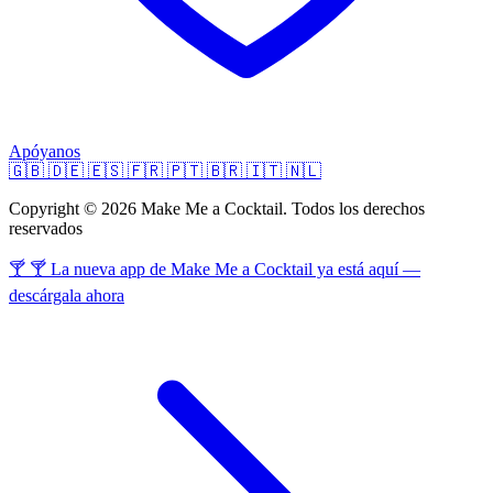
Apóyanos
🇬🇧
🇩🇪
🇪🇸
🇫🇷
🇵🇹
🇧🇷
🇮🇹
🇳🇱
Copyright © 2026 Make Me a Cocktail. Todos los derechos
reservados
🍸 🍸 La nueva app de Make Me a Cocktail ya está aquí —
descárgala ahora