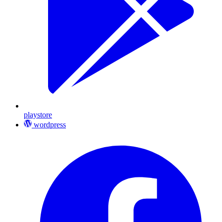
playstore
wordpress