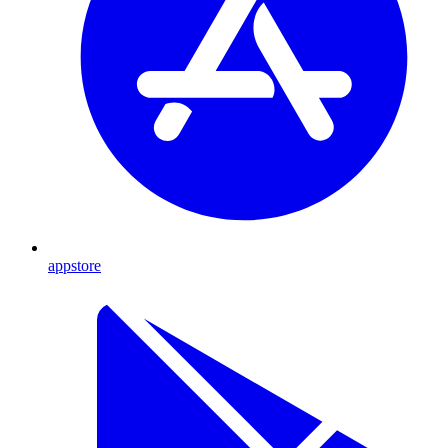
appstore