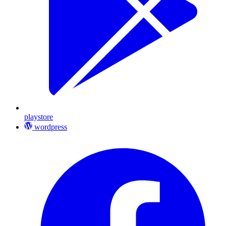
playstore
wordpress