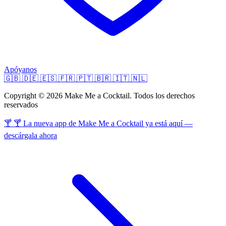
Apóyanos
🇬🇧
🇩🇪
🇪🇸
🇫🇷
🇵🇹
🇧🇷
🇮🇹
🇳🇱
Copyright © 2026 Make Me a Cocktail. Todos los derechos
reservados
🍸 🍸 La nueva app de Make Me a Cocktail ya está aquí —
descárgala ahora