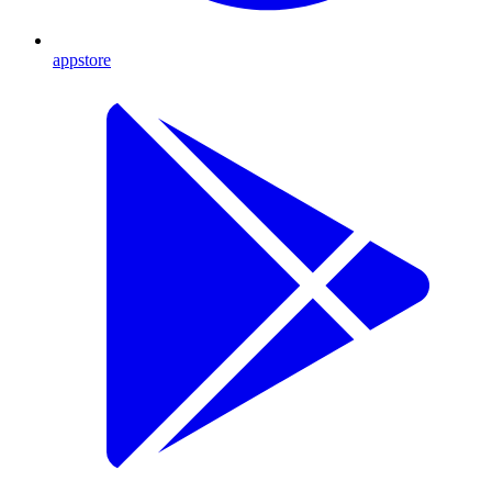
appstore