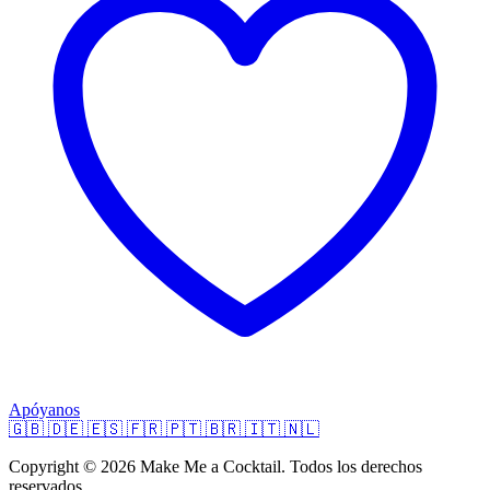
Apóyanos
🇬🇧
🇩🇪
🇪🇸
🇫🇷
🇵🇹
🇧🇷
🇮🇹
🇳🇱
Copyright © 2026 Make Me a Cocktail. Todos los derechos
reservados