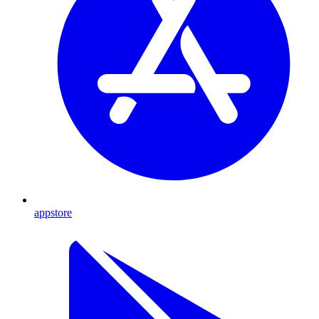
appstore