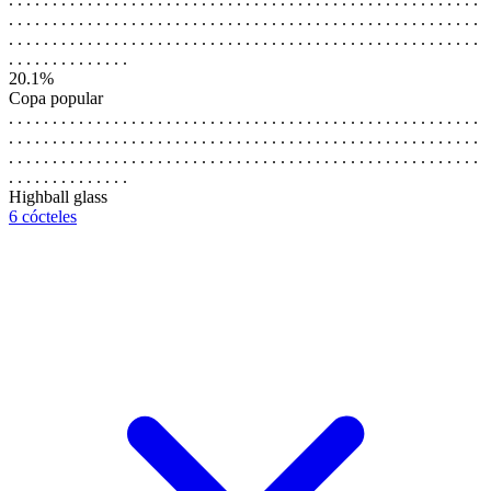
. . . . . . . . . . . . . . . . . . . . . . . . . . . . . . . . . . . . . . . . . . . . . . . . . . . . . .
. . . . . . . . . . . . . . . . . . . . . . . . . . . . . . . . . . . . . . . . . . . . . . . . . . . . . .
. . . . . . . . . . . . . .
20.1%
Copa popular
. . . . . . . . . . . . . . . . . . . . . . . . . . . . . . . . . . . . . . . . . . . . . . . . . . . . . .
. . . . . . . . . . . . . . . . . . . . . . . . . . . . . . . . . . . . . . . . . . . . . . . . . . . . . .
. . . . . . . . . . . . . . . . . . . . . . . . . . . . . . . . . . . . . . . . . . . . . . . . . . . . . .
. . . . . . . . . . . . . .
Highball glass
6 cócteles