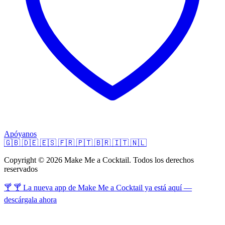
Apóyanos
🇬🇧
🇩🇪
🇪🇸
🇫🇷
🇵🇹
🇧🇷
🇮🇹
🇳🇱
Copyright © 2026 Make Me a Cocktail. Todos los derechos
reservados
🍸 🍸 La nueva app de Make Me a Cocktail ya está aquí —
descárgala ahora