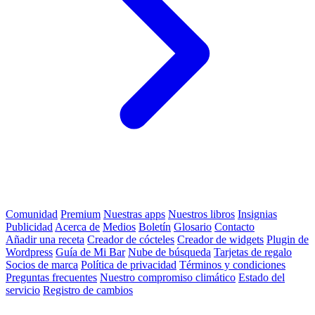
Comunidad
Premium
Nuestras apps
Nuestros libros
Insignias
Publicidad
Acerca de
Medios
Boletín
Glosario
Contacto
Añadir una receta
Creador de cócteles
Creador de widgets
Plugin de
Wordpress
Guía de Mi Bar
Nube de búsqueda
Tarjetas de regalo
Socios de marca
Política de privacidad
Términos y condiciones
Preguntas frecuentes
Nuestro compromiso climático
Estado del
servicio
Registro de cambios