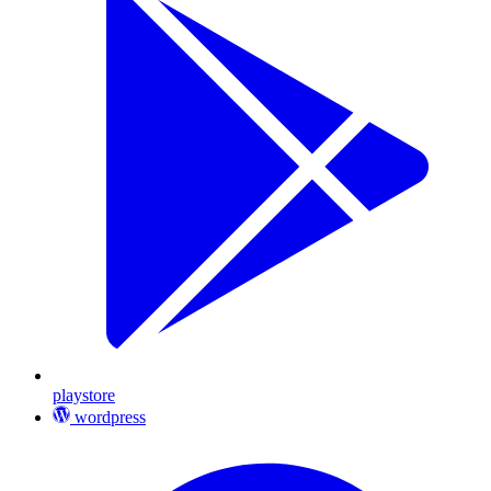
playstore
wordpress