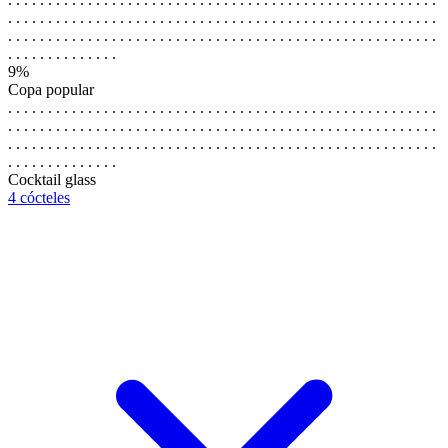
. . . . . . . . . . . . . . . . . . . . . . . . . . . . . . . . . . . . . . . . . . . . . . . . . . . . . .
. . . . . . . . . . . . . . . . . . . . . . . . . . . . . . . . . . . . . . . . . . . . . . . . . . . . . .
. . . . . . . . . . . . . .
9%
Copa popular
. . . . . . . . . . . . . . . . . . . . . . . . . . . . . . . . . . . . . . . . . . . . . . . . . . . . . .
. . . . . . . . . . . . . . . . . . . . . . . . . . . . . . . . . . . . . . . . . . . . . . . . . . . . . .
. . . . . . . . . . . . . . . . . . . . . . . . . . . . . . . . . . . . . . . . . . . . . . . . . . . . . .
. . . . . . . . . . . . . .
Cocktail glass
4 cócteles